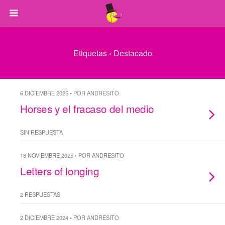
Etiquetas › Destacado
6 DICIEMBRE 2025 • POR ANDRESITO
Horses y el fracaso del medio
SIN RESPUESTA
18 NOVIEMBRE 2025 • POR ANDRESITO
Letters of longing
2 RESPUESTAS
2 DICIEMBRE 2024 • POR ANDRESITO