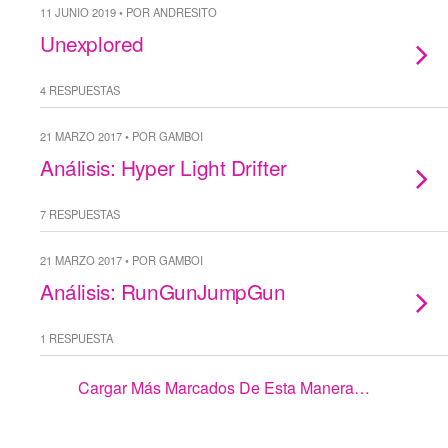
11 JUNIO 2019 • POR ANDRESITO
Unexplored
4 RESPUESTAS
21 MARZO 2017 • POR GAMBOI
Análisis: Hyper Light Drifter
7 RESPUESTAS
21 MARZO 2017 • POR GAMBOI
Análisis: RunGunJumpGun
1 RESPUESTA
Cargar Más Marcados De Esta Manera…