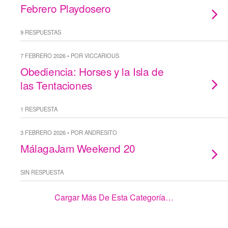
Febrero Playdosero
9 RESPUESTAS
7 FEBRERO 2026 • POR VICCARIOUS
Obediencia: Horses y la Isla de
las Tentaciones
1 RESPUESTA
3 FEBRERO 2026 • POR ANDRESITO
MálagaJam Weekend 20
SIN RESPUESTA
Cargar Más De Esta Categoría…