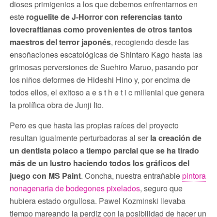
dioses primigenios a los que debemos enfrentarnos en
este
roguelite de J-Horror con referencias tanto
lovecraftianas como provenientes de otros tantos
maestros del terror japonés
, recogiendo desde las
ensoñaciones escatológicas de Shintaro Kago hasta las
grimosas perversiones de Suehiro Maruo, pasando por
los niños deformes de Hideshi Hino y, por encima de
todos ellos, el exitoso a e s t h e t i c millenial que genera
la prolífica obra de Junji Ito.
Pero es que hasta las propias raíces del proyecto
resultan igualmente perturbadoras al ser
la creación de
un dentista polaco a tiempo parcial que se ha tirado
más de un lustro haciendo todos los gráficos del
juego con MS Paint
. Concha, nuestra entrañable
pintora
nonagenaria de bodegones pixelados
, seguro que
hubiera estado orgullosa. Pawel Kozminski llevaba
tiempo mareando la perdiz con la posibilidad de hacer un