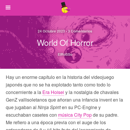
24 Octubre 2023 • 3 Comentarios
World Of Horror
ElRoSSo
Hay un enorme capítulo en la historia del videojuego
japonés que no se ha explotado tanto como todo lo
concerniente a la
Era Hoisei
y la nostalgia de chavales
GenZ vallisoletanos que añoran una infancia invent en la
que jugaban al
Ninja Spirit
en su PC-Engine y
escuchaban casetes con
música City Pop
de su padre.
Me refiero a una época previa con el auge de los
ordenadores de 8 y 16 bits fruto del lanzamiento de