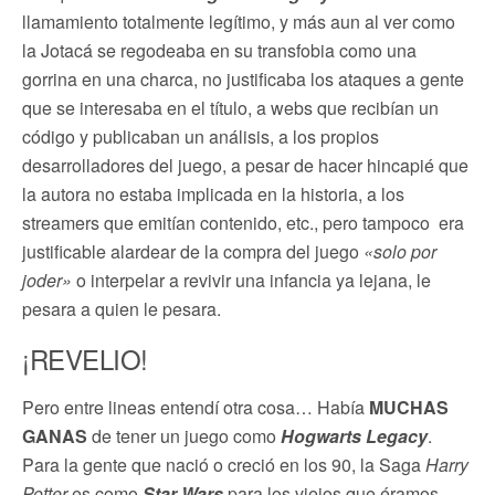
llamamiento totalmente legítimo, y más aun al ver como
la Jotacá se regodeaba en su transfobia como una
gorrina en una charca, no justificaba los ataques a gente
que se interesaba en el título, a webs que recibían un
código y publicaban un análisis, a los propios
desarrolladores del juego, a pesar de hacer hincapié que
la autora no estaba implicada en la historia, a los
streamers que emitían contenido, etc., pero tampoco era
justificable alardear de la compra del juego
«solo por
joder»
o interpelar a revivir una infancia ya lejana, le
pesara a quien le pesara.
¡REVELIO!
Pero entre lineas entendí otra cosa… Había
MUCHAS
GANAS
de tener un juego como
Hogwarts Legacy
.
Para la gente que nació o creció en los 90, la Saga
Harry
Potter
es como
Star Wars
para los viejos que éramos