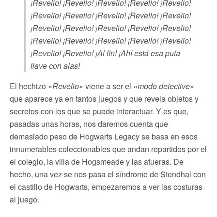
¡Revelio! ¡Revelio! ¡Revelio! ¡Revelio! ¡Revelio!
¡Revelio! ¡Revelio! ¡Revelio! ¡Revelio! ¡Revelio!
¡Revelio! ¡Revelio! ¡Revelio! ¡Revelio! ¡Revelio!
¡Revelio! ¡Revelio! ¡Revelio! ¡Revelio! ¡Revelio!
¡Revelio! ¡Revelio! ¡Al fin! ¡Ahí está esa puta
llave con alas!
El hechizo
«Revelio»
viene a ser el
«modo detective»
que aparece ya en tantos juegos y que revela objetos y
secretos con los que se puede interactuar. Y es que,
pasadas unas horas, nos daremos cuenta que
demasiado peso de Hogwarts Legacy se basa en esos
innumerables coleccionables que andan repartidos por el
el colegio, la villa de Hogsmeade y las afueras. De
hecho, una vez se nos pasa el síndrome de Stendhal con
el castillo de Hogwarts, empezaremos a ver las costuras
al juego.