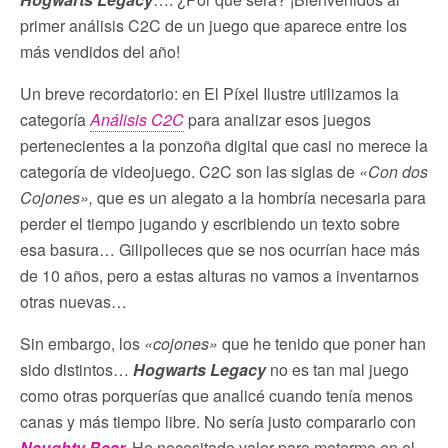
primer análisis C2C de un juego que aparece entre los
más vendidos del año!
Un breve recordatorio: en El Píxel Ilustre utilizamos la
categoría
Análisis C2C
para analizar esos juegos
pertenecientes a la ponzoña digital que casi no merece la
categoría de videojuego. C2C son las siglas de
«Con dos
Cojones»,
que es un alegato a la hombría necesaria para
perder el tiempo jugando y escribiendo un texto sobre
esa basura… Gilipolleces que se nos ocurrían hace más
de 10 años, pero a estas alturas no vamos a inventarnos
otras nuevas…
Sin embargo, los
«cojones»
que he tenido que poner han
sido distintos…
Hogwarts Legacy
no es tan mal juego
como otras porquerías que analicé cuando tenía menos
canas y más tiempo libre. No sería justo compararlo con
Naughty Bear
.
He necesitado valor para meterme en el