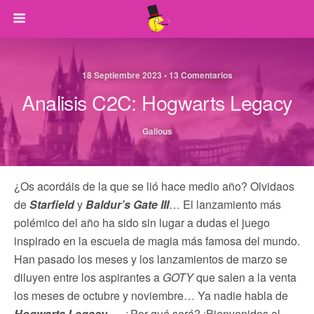
18 Septiembre 2023 • 13 Comentarios
Analisis C2C: Hogwarts Legacy
Galious
¿Os acordáis de la que se lió hace medio año? Olvidaos
de
Starfield
y
Baldur’s Gate III
… El lanzamiento más
polémico del año ha sido sin lugar a dudas el juego
inspirado en la escuela de magia más famosa del mundo.
Han pasado los meses y los lanzamientos de marzo se
diluyen entre los aspirantes a
GOTY
que salen a la venta
los meses de octubre y noviembre… Ya nadie habla de
Hogwarts Legacy
…. ¿Por qué será? ¡Bienvenidos al