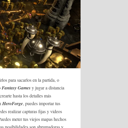
os para sacarlos en la partida, o
o
Fantasy Games
y jugar a distancia
rearte hasta los detalles más
on
HeroForge
, puedes importar tus
edes realizar capturas fijas y videos
 Puedes meter tus viejos mapas hechos
as posibilidades son abrumadoras y