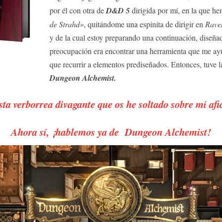
por él con otra de
D&D 5
dirigida por mí, en la que h
de Strahd»
, quitándome una espinita de dirigir en
Raven
y de la cual estoy preparando una continuación, diseñad
preocupación era encontrar una herramienta que me ayud
que recurrir a elementos prediseñados. Entonces, tuve l
Dungeon Alchemist.
ta verborrea divagante que os he soltado sobre mi af
Ahora sí, ¡hablemos ya de
Dungeon Alchemist
!