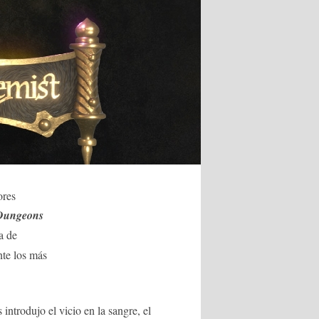
ores
Dungeons
a de
nte los más
trodujo el vicio en la sangre, el