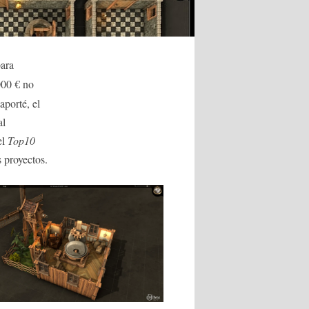
ara
000 € no
aporté, el
al
el
Top10
 proyectos.