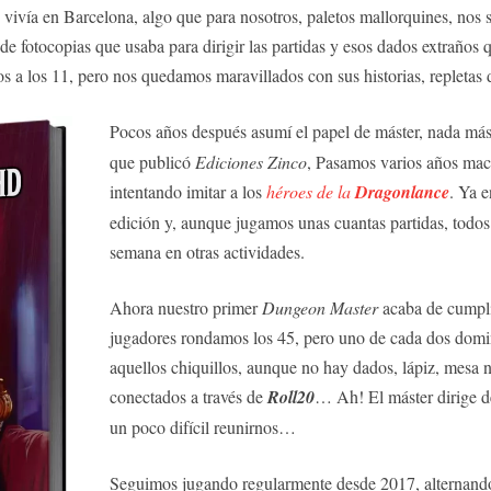
vivía en Barcelona, algo que para nosotros, paletos mallorquines, nos so
e fotocopias que usaba para dirigir las partidas y esos dados extraños q
s a los 11, pero nos quedamos maravillados con sus historias, repletas 
Pocos años después asumí el papel de máster, nada más
que publicó
Ediciones Zinco
, Pasamos varios años ma
intentando imitar a los
héroes de la
Dragonlance
. Ya e
edición y, aunque jugamos unas cuantas partidas, todos 
semana en otras actividades.
Ahora nuestro primer
Dungeon Master
acaba de cumpli
jugadores rondamos los 45, pero uno de cada dos dom
aquellos chiquillos, aunque no hay dados, lápiz, mesa 
conectados a través de
Roll20
… Ah! El máster dirige d
un poco difícil reunirnos…
Seguimos jugando regularmente desde 2017, alternan