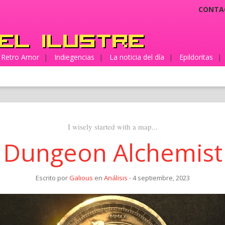
CONTA
Retro Amor
|
Indiegencias
|
La noticia del día
|
Epildoritas
|
I wisely started with a map...
Dungeon Alchemist
Escrito por
Galious
en
Análisis
- 4 septiembre, 2023