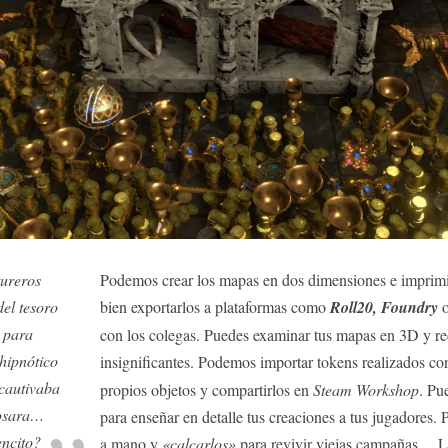
tureros
Podemos crear los mapas en dos dimensiones e imprimirl
el tesoro
bien exportarlos a plataformas como
Roll20, Foundry
s para
con los colegas. Puedes examinar tus mapas en 3D y rec
hipnótico
insignificantes. Podemos importar tokens realizados c
 cautivaba
propios objetos y compartirlos en
Steam Workshop
. Pu
posara…
para enseñar en detalle tus creaciones a tus jugadores.
encito?
a mano y
«calcarlos»
para revivir viejas campañas… L