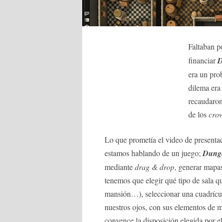
Faltaban po
financiar
D
era un pro
dilema era
recaudaron
de los
cro
Lo que prometía el video de presenta
estamos hablando de un juego;
Dunge
mediante
drag & drop
, generar mapas
tenemos que elegir qué tipo de sala q
mansión…), seleccionar una cuadrícul
nuestros ojos, con sus elementos de m
convence la disposición elegida por e