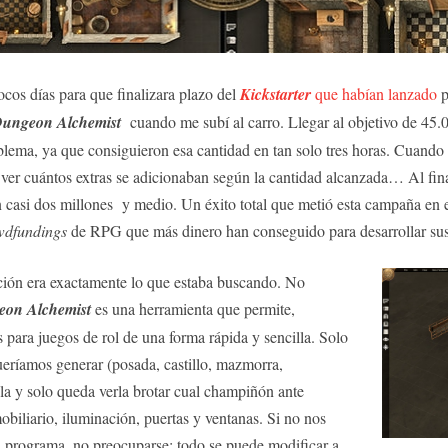
cos días para que finalizara plazo del
Kickstarter
que habían lanzado
p
ungeon Alchemist
cuando me subí al carro. Llegar al objetivo de 45.
blema, ya que consiguieron esa cantidad en tan solo tres horas. Cuando 
 ver cuántos extras se adicionaban según la cantidad alcanzada… Al fin
 casi dos millones y medio. Un éxito total que metió esta campaña en 
wdfundings
de RPG que más dinero han conseguido para desarrollar sus
ción era exactamente lo que estaba buscando. No
on Alchemist
es una herramienta que permite,
 para juegos de rol de una forma rápida y sencilla. Solo
ueríamos generar (posada, castillo, mazmorra,
a y solo queda verla brotar cual champiñón ante
obiliario, iluminación, puertas y ventanas. Si no nos
l programa, no preocuparse: todo se puede modificar a