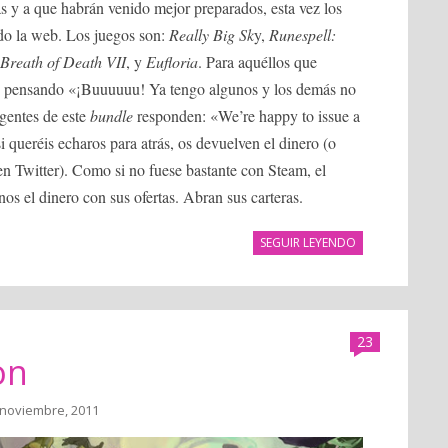
as y a que habrán venido mejor preparados, esta vez los
o la web. Los juegos son:
Really Big Sk
y,
Runespell:
Breath of Death VII
, y
Eufloria
. Para aquéllos que
téis pensando «¡Buuuuuu! Ya tengo algunos y los demás no
 gentes de este
bundle
responden: «We’re happy to issue a
si queréis echaros para atrás, os devuelven el dinero (o
 en Twitter). Como si no fuese bastante con Steam, el
os el dinero con sus ofertas. Abran sus carteras.
SEGUIR LEYENDO
23
on
 noviembre, 2011