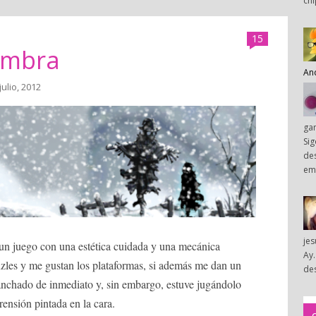
chi
15
lumbra
An
julio, 2012
ga
Sig
des
em
je
un juego con una estética cuidada y una mecánica
Ay.
uzles y me gustan los plataformas, si además me dan un
des
nchado de inmediato y, sin embargo, estuve jugándolo
rensión pintada en la cara.