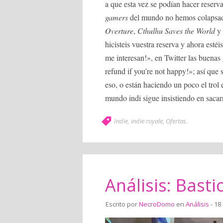
a que esta vez se podían hacer reserv
gamers
del mundo no hemos colapsad
Overture
,
Cthulhu Saves the World
y
hicisteis vuestra reserva y ahora es
me interesan!», en Twitter las buenas
refund if you’re not happy!»; así que 
eso, o están haciendo un poco el trol
mundo indi sigue insistiendo en sacarn
Indie
,
indie royale
,
Ofertas
.
Análisis: Basti
Escrito por
NecroDomo
en
Análisis
- 18