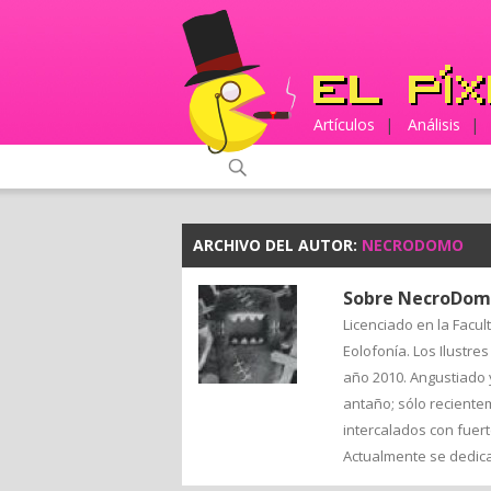
Artículos
|
Análisis
|
ARCHIVO DEL AUTOR:
NECRODOMO
Sobre NecroDomo
Licenciado en la Facu
Eolofonía. Los Ilustres
año 2010. Angustiado y
antaño; sólo reciente
intercalados con fuer
Actualmente se dedica 