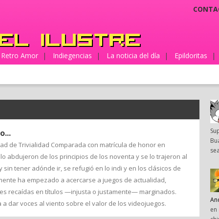
CONTA
Retro Amor
|
Indiegencias
|
La noticia del día
|
Epildoritas
|
Su
...
Bua
ltad de Trivialidad Comparada con matrícula de honor en
sea
 lo abdujeron de los principios de los noventa y se lo trajeron al
 sin tener adónde ir, se refugió en lo indi y en los clásicos de
mente ha empezado a acercarse a juegos de actualidad,
tes recaídas en títulos —injusta o justamente— marginados.
An
a dar voces al viento sobre el valor de los videojuegos.
en 