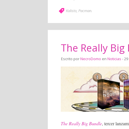
Kalisto
,
Pacman
.
The Really Big
Escrito por
NecroDomo
en
Noticias
- 29
The Really Big Bundle
, tercer lanza