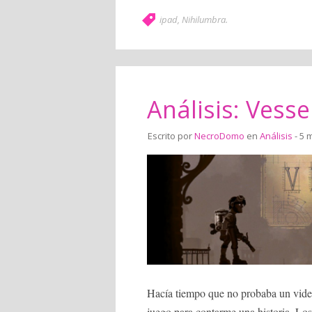
ipad
,
Nihilumbra
.
Análisis: Vesse
Escrito por
NecroDomo
en
Análisis
- 5 
Hacía tiempo que no probaba un video
juego para contarme una historia. Los