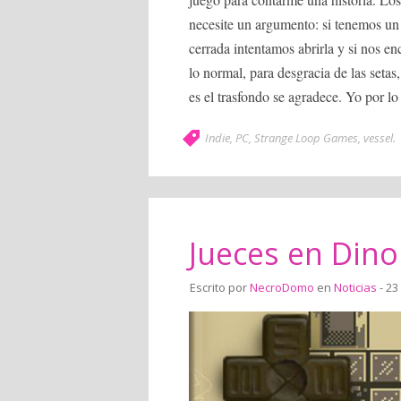
necesite un argumento: si tenemos un
cerrada intentamos abrirla y si nos e
lo normal, para desgracia de las setas
es el trasfondo se agradece. Yo por l
Indie
,
PC
,
Strange Loop Games
,
vessel
.
Jueces en Dino
Escrito por
NecroDomo
en
Noticias
- 23