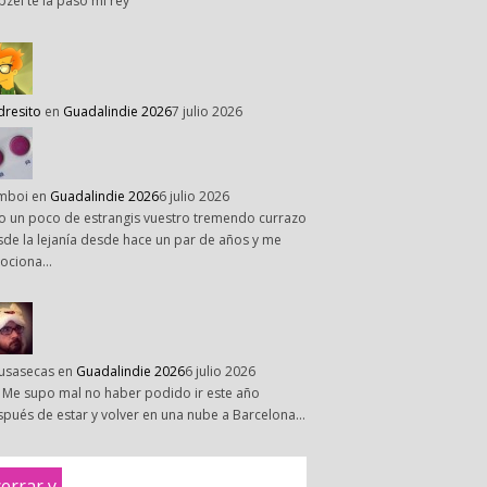
pzel te la paso mi rey
dresito
en
Guadalindie 2026
7 julio 2026
mboi
en
Guadalindie 2026
6 julio 2026
o un poco de estrangis vuestro tremendo currazo
de la lejanía desde hace un par de años y me
ociona…
susasecas
en
Guadalindie 2026
6 julio 2026
 Me supo mal no haber podido ir este año
pués de estar y volver en una nube a Barcelona…