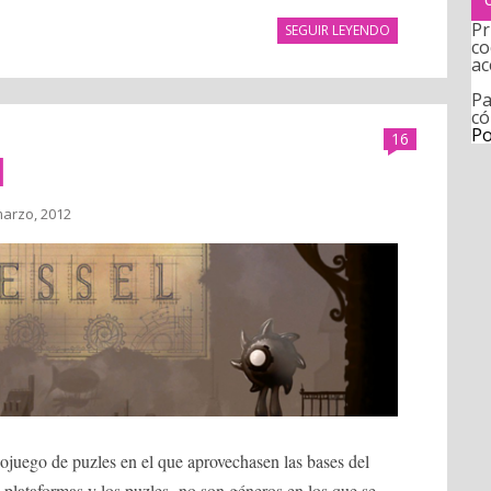
Pr
SEGUIR LEYENDO
co
ac
Pa
có
Po
16
l
marzo, 2012
juego de puzles en el que aprovechasen las bases del
 plataformas y los puzles no son géneros en los que se