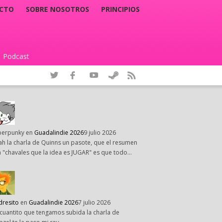
CTO
SOBRE NOSOTROS
PRINCIPIOS
Podcast
|
perpunky
en
Guadalindie 2026
9 julio 2026
h la charla de Quinns un pasote, que el resumen
 "chavales que la idea es JUGAR" es que todo…
dresito
en
Guadalindie 2026
7 julio 2026
cuantito que tengamos subida la charla de