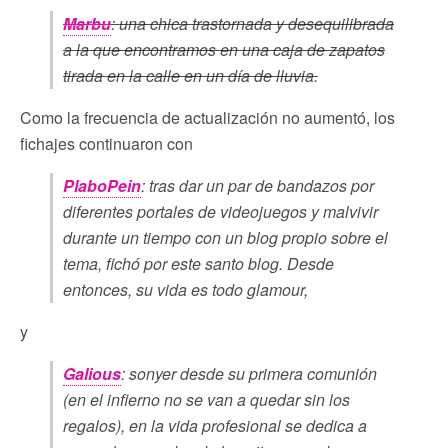
Marbu
: una chica trastornada y desequilibrada
a la que encontramos en una caja de zapatos
tirada en la calle en un día de lluvia.
Como la frecuencia de actualización no aumentó, los
fichajes continuaron con
PlaboPein
: tras dar un par de bandazos por
diferentes portales de videojuegos y malvivir
durante un tiempo con un blog propio sobre el
tema, fichó por este santo blog. Desde
entonces, su vida es todo glamour,
y
Galious
: sonyer desde su primera comunión
(en el infierno no se van a quedar sin los
regalos), en la vida profesional se dedica a