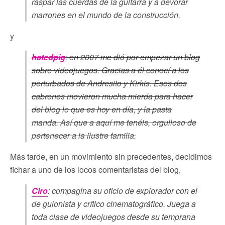
raspar las cuerdas de la guitarra y a devorar
marrones en el mundo de la construcción.
y
hatedpig
: en 2007 me dió por empezar un blog
sobre videojuegos. Gracias a él conocí a los
perturbados de Andresito y Kirkis. Esos dos
cabrones movieron mucha mierda para hacer
del blog lo que es hoy en día, y la pasta
manda. Así que a aquí me tenéis, orgulloso de
pertenecer a la ilustre familia.
Más tarde, en un movimiento sin precedentes, decidimos
fichar a uno de los locos comentaristas del blog,
Ciro
: compagina su oficio de explorador con el
de guionista y crítico cinematográfico. Juega a
toda clase de videojuegos desde su temprana