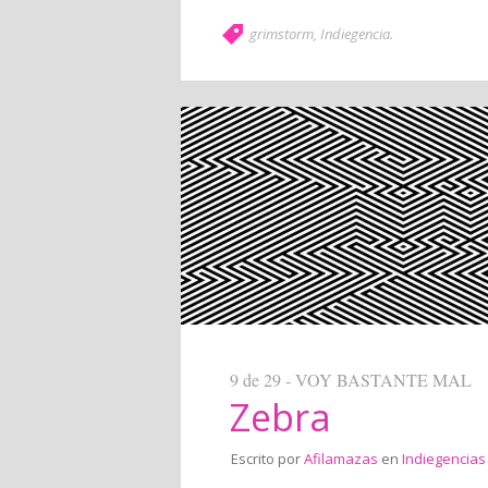
grimstorm
,
Indiegencia
.
9 de 29 - VOY BASTANTE MAL
Zebra
Escrito por
Afilamazas
en
Indiegencias