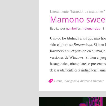
Literalmente "barredor de mamones"
Mamono swee
Escrito por
gamboi
en
Indiegencias
- 11
Uno de los titulines a los que más h
sido el glorioso
Buscaminas
. Si bien
favoreció a su expansión en el imagina
versiones de Windows. Si bien el jueg
hexagonales, triangulares o presentan
descaradamente esta indigencia llam
Gratis
,
Indiegencia
,
mamono sweeper
.