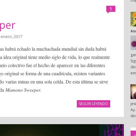
chi
5
per
An
 enero, 2017
oras habrá echado la muchachada mundial sin duda habrá
ga
 la idea original tiene medio siglo de vida, lo que realmente
Sig
rio colectivo fue el hecho de aparecer en las diferentes
des
o original se forma de una cuadrícula, existen variantes
em
do varias minas en una sola celda. De esta última se sirve
ada
Mamono Sweeper
.
SEGUIR LEYENDO
je
Ay.
des