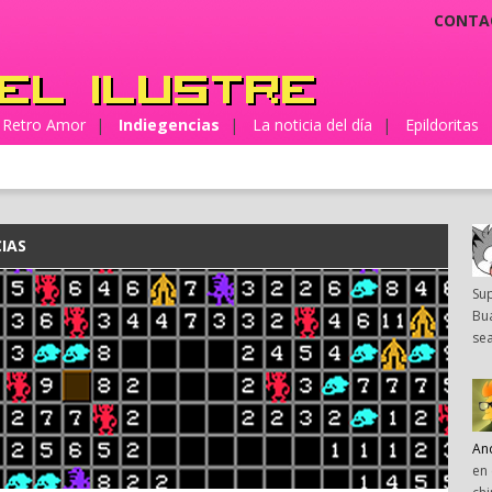
CONTA
Retro Amor
|
Indiegencias
|
La noticia del día
|
Epildoritas
IAS
Su
Bua
sea
An
en 