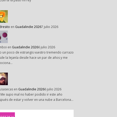
pzel te la paso mi rey
dresito
en
Guadalindie 2026
7 julio 2026
mboi
en
Guadalindie 2026
6 julio 2026
o un poco de estrangis vuestro tremendo currazo
de la lejanía desde hace un par de años y me
ociona…
susasecas
en
Guadalindie 2026
6 julio 2026
 Me supo mal no haber podido ir este año
pués de estar y volver en una nube a Barcelona…