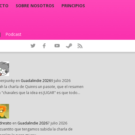
CTO
SOBRE NOSOTROS
PRINCIPIOS
|
Podcast
|
perpunky
en
Guadalindie 2026
9 julio 2026
h la charla de Quinns un pasote, que el resumen
 "chavales que la idea es JUGAR" es que todo…
dresito
en
Guadalindie 2026
7 julio 2026
cuantito que tengamos subida la charla de