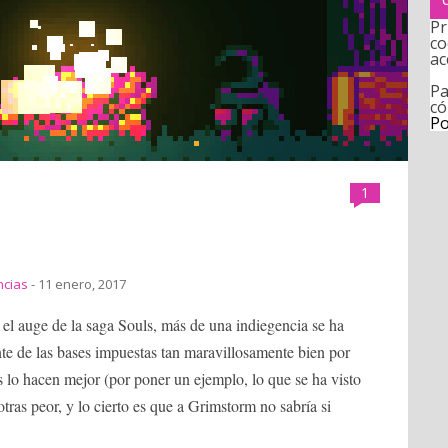
Pr
co
ac
Pa
có
Po
1
ncias
- 11 enero, 2017
el auge de la saga Souls, más de una indiegencia se ha
te de las bases impuestas tan maravillosamente bien por
 lo hacen mejor (por poner un ejemplo, lo que se ha visto
otras peor, y lo cierto es que a Grimstorm no sabría si