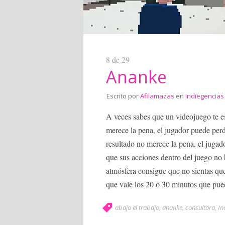
8 de 29
Ananke
Escrito por
Afilamazas
en
Indiegencias
A veces sabes que un videojuego te es
merece la pena, el jugador puede perdo
resultado no merece la pena, el jugado
que sus acciones dentro del juego no
atmósfera consigue que no sientas que
que vale los 20 o 30 minutos que puede
abajo el trabajo
,
ananke
,
consultora
,
In