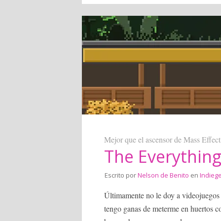
Mejor que el ascensor de Mass Effect
The Everything
Escrito por
Nelson de Benito
en
Indieg
Últimamente no le doy a videojuegos
tengo ganas de meterme en huertos c