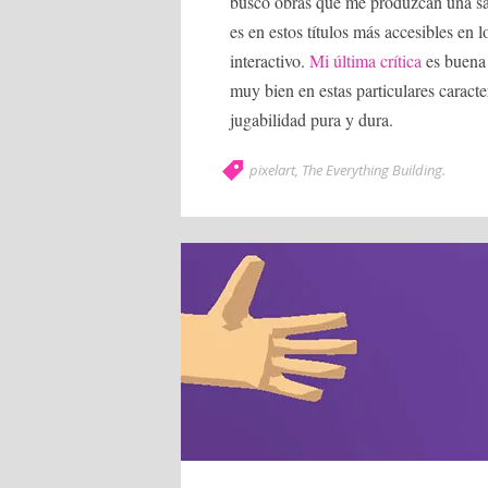
busco obras que me produzcan una sat
es en estos títulos más accesibles en
interactivo.
Mi última crítica
es buena 
muy bien en estas particulares caract
jugabilidad pura y dura.
pixelart
,
The Everything Building
.