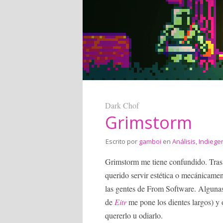
Dark Chof
Grimstorm
Escrito por
gamboi
en
Análisis
,
Indiege
Grimstorm me tiene confundido. Tras 
querido servir estética o mecánicamen
las gentes de From Software. Algunas
de
Eitr
me pone los dientes largos) y 
quererlo u odiarlo.