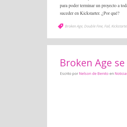
para poder terminar un proyecto a tod
suceder en Kickstarter. ¿Por qué?
Broken Age
,
Double Fine
,
Fail
,
Kickstarte
Broken Age se 
Escrito por
Nelson de Benito
en
Noticia