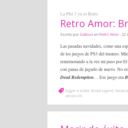
La Plei 3 ya es Retro
Retro Amor: B
Escrito por
Galious
en
Retro Amor
- 22 
Las pasadas navidades, como una espe
de los juegos de PS3 del trastero. Mi
rememorando a la vez mi paso por El P
con ganas de jugarlo de nuevo. No e
Dead Redemption
… Ese juego era
B
bigger is better
,
Brutal Legend
,
Destac
abrazo EA
.