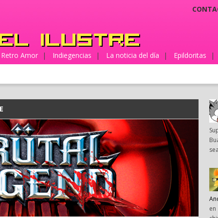
CONTA
Retro Amor
|
Indiegencias
|
La noticia del día
|
Epildoritas
|
E
Su
Bua
sea
An
en 