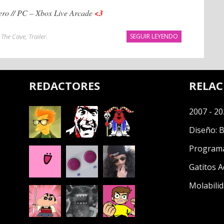
ero // PC – Xbox Live Arcade
<3
,
The Cave
,
Trailer
.
SEGUIR LEYENDO
REDACTORES
RELA
2007 - 20
Diseño:
B
Program
Gatitos A
Molabilid