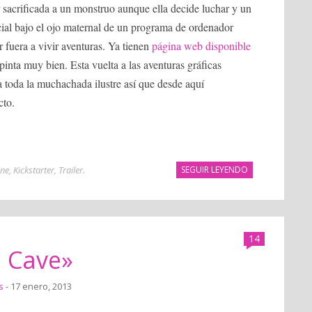
r sacrificada a un monstruo aunque ella decide luchar y un
cial bajo el ojo maternal de un programa de ordenador
r fuera a vivir aventuras. Ya tienen
página web disponible
r pinta muy bien. Esta vuelta a las aventuras gráficas
a toda la muchachada ilustre así que desde aquí
cto.
ine
,
Kickstarter
,
Trailer
.
SEGUIR LEYENDO
14
e Cave»
s
- 17 enero, 2013