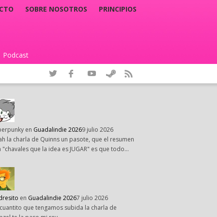
CTO
SOBRE NOSOTROS
PRINCIPIOS
Podcast
|
perpunky
en
Guadalindie 2026
9 julio 2026
h la charla de Quinns un pasote, que el resumen
 "chavales que la idea es JUGAR" es que todo…
dresito
en
Guadalindie 2026
7 julio 2026
cuantito que tengamos subida la charla de