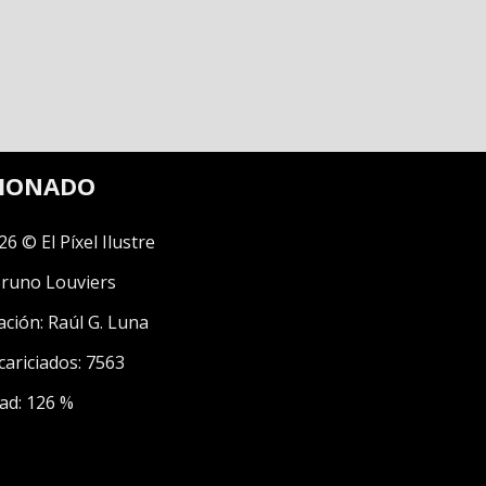
CIONADO
26 © El Píxel Ilustre
runo Louviers
ación:
Raúl G. Luna
cariciados: 7563
ad: 126 %