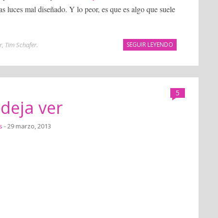
as luces mal diseñado. Y lo peor, es que es algo que suele
r
,
Tim Schafer
.
SEGUIR LEYENDO
5
deja ver
s
- 29 marzo, 2013