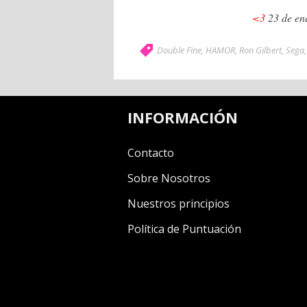
<3
23 de en
Double Fine
,
HAMOR
,
Ron Gilbert
,
Sega
INFORMACIÓN
Contacto
Sobre Nosotros
Nuestros principios
Política de Puntuación