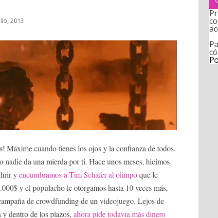
Pr
co
ulio, 2013
ac
Pa
có
Po
as! Máxime cuando tienes los ojos y la confianza de todos.
o nadie da una mierda por ti. Hace unos meses, hicimos
ahrir y
encumbramos a Tim Schafer al olimpo
que le
0.000$ y el populacho le otorgamos hasta 10 veces más,
a campaña de crowdfunding de un videojuego. Lejos de
 y dentro de los plazos,
ahora pide todavía más dinero