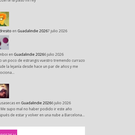
pzel te la paso mi rey
dresito
en
Guadalindie 2026
7 julio 2026
mboi
en
Guadalindie 2026
6 julio 2026
o un poco de estrangis vuestro tremendo currazo
de la lejanía desde hace un par de años y me
ociona…
susasecas
en
Guadalindie 2026
6 julio 2026
 Me supo mal no haber podido ir este año
pués de estar y volver en una nube a Barcelona…