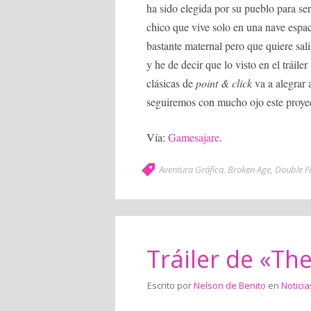
ha sido elegida por su pueblo para se
chico que vive solo en una nave espa
bastante maternal pero que quiere sali
y he de decir que lo visto en el tráile
clásicas de
point & click
va a alegrar 
seguiremos con mucho ojo este proye
Vía:
Gamesajare
.
Aventura Gráfica
,
Broken Age
,
Double F
Tráiler de «Th
Escrito por
Nelson de Benito
en
Noticia