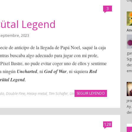
chi
3
rütal Legend
An
septiembre, 2023
cie de anticipo de la llegada de Papá Noel, saqué la caja
ga
entras buscaba algo adecuado para jugar con mi prole,
Sig
íxel Ilustre, no pude evitar coger uno de ellos y sentirme
des
ra ningún
Uncharted
, ni
God of War
, ni siquiera
Red
em
rütal Legend
.
ado
,
Double Fine
,
Heavy metal
,
Tim Schafer
,
Un
SEGUIR LEYENDO
je
Ay.
des
128