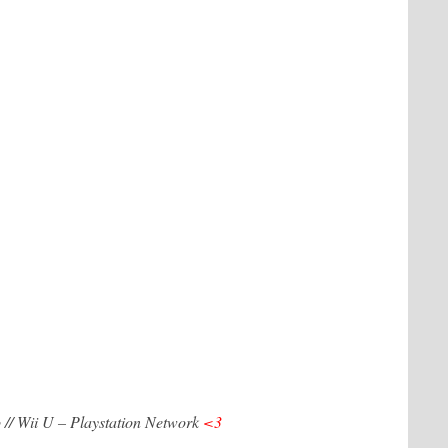
 // Wii U – Playstation Network
<3