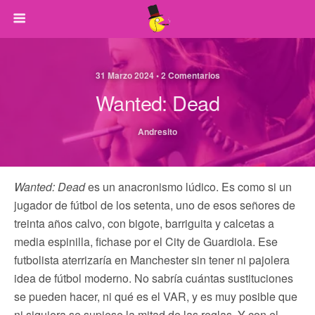
31 Marzo 2024 • 2 Comentarios
Wanted: Dead
Andresito
Wanted: Dead
es un anacronismo lúdico. Es como si un
jugador de fútbol de los setenta, uno de esos señores de
treinta años calvo, con bigote, barriguita y calcetas a
media espinilla, fichase por el City de Guardiola. Ese
futbolista aterrizaría en Manchester sin tener ni pajolera
idea de fútbol moderno. No sabría cuántas sustituciones
se pueden hacer, ni qué es el VAR, y es muy posible que
ni siquiera se supiese la mitad de las reglas. Y con el