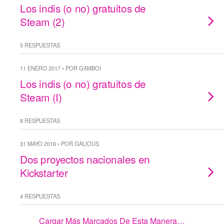
Los indis (o no) gratuitos de
Steam (2)
5 RESPUESTAS
11 ENERO 2017 • POR GAMBOI
Los indis (o no) gratuitos de
Steam (I)
8 RESPUESTAS
31 MAYO 2016 • POR GALIOUS
Dos proyectos nacionales en
Kickstarter
4 RESPUESTAS
Cargar Más Marcados De Esta Manera…