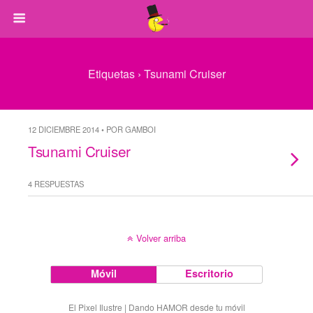
Etiquetas › Tsunami Cruiser
12 DICIEMBRE 2014 • POR GAMBOI
Tsunami Cruiser
4 RESPUESTAS
Volver arriba
Móvil
Escritorio
El Pixel Ilustre | Dando HAMOR desde tu móvil