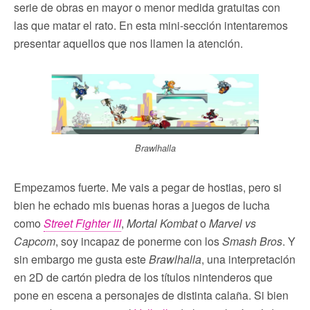
serie de obras en mayor o menor medida gratuitas con
las que matar el rato. En esta mini-sección intentaremos
presentar aquellos que nos llamen la atención.
Brawlhalla
Empezamos fuerte. Me vais a pegar de hostias, pero si
bien he echado mis buenas horas a juegos de lucha
como
Street Fighter III
,
Mortal Kombat
o
Marvel vs
Capcom
, soy incapaz de ponerme con los
Smash Bros
. Y
sin embargo me gusta este
Brawlhalla
, una interpretación
en 2D de cartón piedra de los títulos nintenderos que
pone en escena a personajes de distinta calaña. Si bien