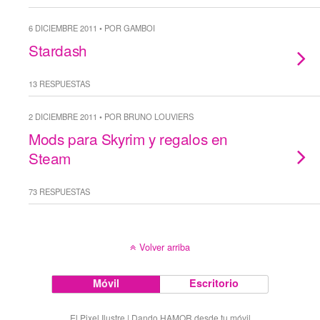
6 DICIEMBRE 2011 • POR GAMBOI
Stardash
13 RESPUESTAS
2 DICIEMBRE 2011 • POR BRUNO LOUVIERS
Mods para Skyrim y regalos en
Steam
73 RESPUESTAS
Volver arriba
Móvil
Escritorio
El Pixel Ilustre | Dando HAMOR desde tu móvil