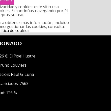
ivacidad y cookies: este sitio usa
okies. Si continúas navegando por él,
eptas su uso.
ra obtener más información, incluido
mo gestionar las cookies, consulta:
lítica de cookies
CIONADO
26 © El Píxel Ilustre
runo Louviers
ación:
Raúl G. Luna
cariciados: 7563
ad: 126 %