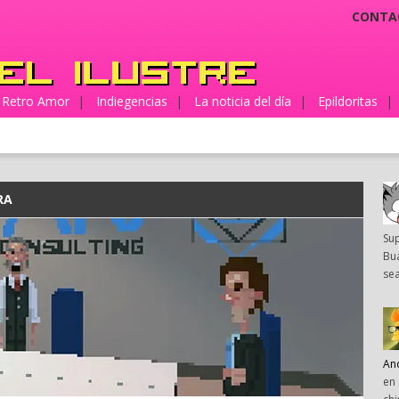
CONTA
Retro Amor
|
Indiegencias
|
La noticia del día
|
Epildoritas
|
RA
Su
Bua
sea
An
en 