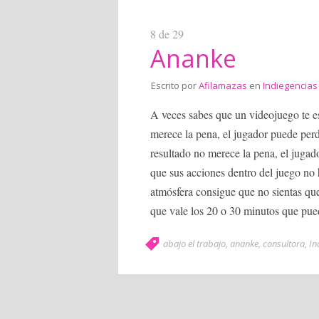
8 de 29
Ananke
Escrito por
Afilamazas
en
Indiegencias
A veces sabes que un videojuego te es
merece la pena, el jugador puede perdo
resultado no merece la pena, el jugado
que sus acciones dentro del juego no
atmósfera consigue que no sientas que
que vale los 20 o 30 minutos que puede
abajo el trabajo
,
ananke
,
consultora
,
In