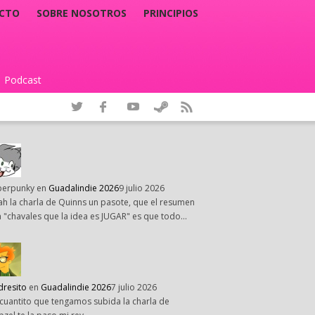
CTO
SOBRE NOSOTROS
PRINCIPIOS
Podcast
|
perpunky
en
Guadalindie 2026
9 julio 2026
h la charla de Quinns un pasote, que el resumen
 "chavales que la idea es JUGAR" es que todo…
dresito
en
Guadalindie 2026
7 julio 2026
cuantito que tengamos subida la charla de