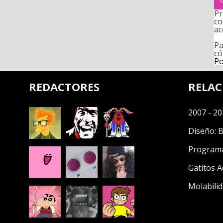
Pr
co
ac
Pa
có
Po
REDACTORES
RELA
2007 - 20
Diseño:
B
Program
Gatitos A
Molabilid