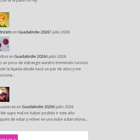
pzel te la paso mi rey
dresito
en
Guadalindie 2026
7 julio 2026
mboi
en
Guadalindie 2026
6 julio 2026
o un poco de estrangis vuestro tremendo currazo
de la lejanía desde hace un par de años y me
ociona…
susasecas
en
Guadalindie 2026
6 julio 2026
 Me supo mal no haber podido ir este año
pués de estar y volver en una nube a Barcelona…