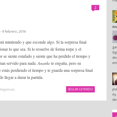
chi
2
An
- 9 febrero, 2016
tá mintiendo y que esconde algo. Si la sorpresa final
ga
nar lo que sea. Si lo resuelve de forma torpe y el
Sig
r se siente estafado y siente que ha perdido el tiempo y
des
 han servido para nada.
Ananke
te engaña, pero su
em
 estás perdiendo el tiempo y te guarda una sorpresa final
 llegar a durar la partida.
diegencias
.
SEGUIR LEYENDO
je
Ay.
des