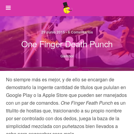
29 Junio 2015 • 6 Comentarios
One Finger Death Punch
Gamboi
No siempre más es mejor, y de ello se encargan de
demostrarlo la ingente cantidad de títulos que pululan en
Google Play o la Apple Store que pueden ser manejados
con un par de comandos.
One Finger Feath Punch
es un
titulito de hostias que, traicionando a su propio nombre
por ser controlado con dos dedos, juega la baza de la
simplicidad mezclada con puñetazos bien llevados a
cabo para enganchar cosa mala.