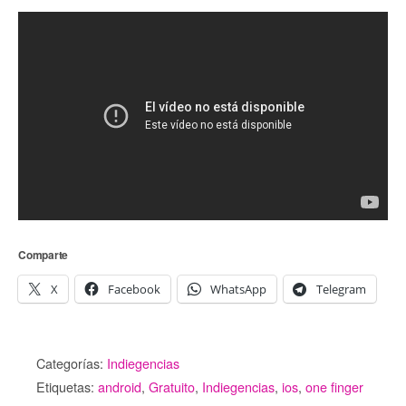
Comparte
X
Facebook
WhatsApp
Telegram
Categorías:
Indiegencias
Etiquetas:
android
,
Gratuito
,
Indiegencias
,
ios
,
one finger