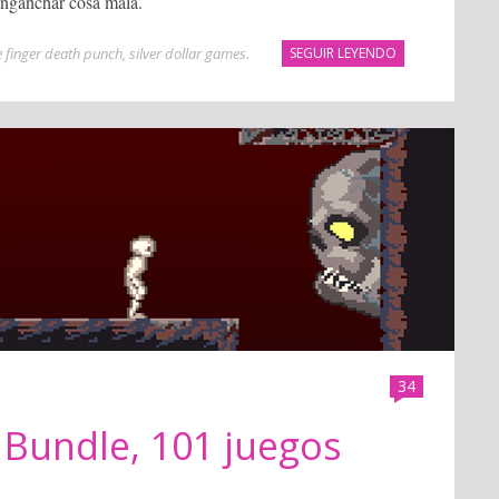
enganchar cosa mala.
 finger death punch
,
silver dollar games
.
SEGUIR LEYENDO
34
 Bundle, 101 juegos