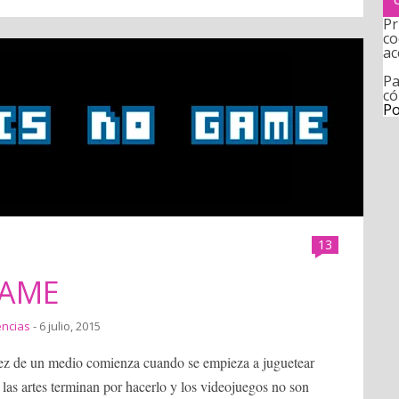
Pr
co
ac
Pa
có
Po
13
GAME
encias
- 6 julio, 2015
ez de un medio comienza cuando se empieza a juguetear
 las artes terminan por hacerlo y los videojuegos no son