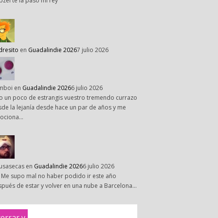
pzel te la paso mi rey
dresito
en
Guadalindie 2026
7 julio 2026
mboi
en
Guadalindie 2026
6 julio 2026
o un poco de estrangis vuestro tremendo currazo
de la lejanía desde hace un par de años y me
ociona…
susasecas
en
Guadalindie 2026
6 julio 2026
 Me supo mal no haber podido ir este año
pués de estar y volver en una nube a Barcelona…