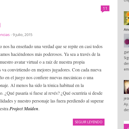
chi
11
n
An
encias
- 9 julio, 2015
ego nos ha enseñado una verdad que se repite en casi todos
ga
vamos haciéndonos más poderosos. Ya sea a través de la
Sig
uestro avatar virtual o a raíz de nuestra propia
des
s va convirtiendo en mejores jugadores. Con cada nueva
em
ño en el juego nos confiere nuevas mecánicas o una
naje. Al menos ha sido la tónica habitual en la
. ¿Qué pasaría si fuese al revés? ¿Qué ocurriría si desde
je
lidades y nuestro personaje las fuera perdiendo al superar
Ay.
uestra
Project Maiden
.
des
SEGUIR LEYENDO