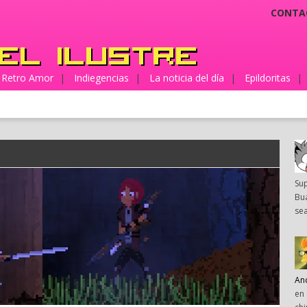
CONTA
Retro Amor
|
Indiegencias
|
La noticia del día
|
Epildoritas
|
Su
Bua
sea
An
en 