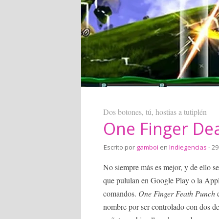
Dos botones, tú, hostias a tutiplén
One Finger De
Escrito por
gamboi
en
Indiegencias
- 29
No siempre más es mejor, y de ello se
que pululan en Google Play o la App
comandos.
One Finger Feath Punch
e
nombre por ser controlado con dos de