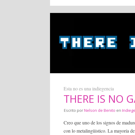
Esta no es una indiegencia
THERE IS NO 
Escrito por
Nelson de Benito
en
Indieg
Creo que uno de los signos de madur
con lo metalingüistico. La mayoría de