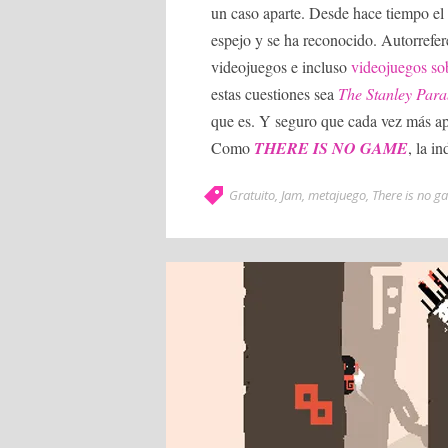
un caso aparte. Desde hace tiempo el
espejo y se ha reconocido. Autorrefer
videojuegos e incluso
videojuegos so
estas cuestiones sea
The Stanley Para
que es. Y seguro que cada vez más ap
Como
THERE IS NO GAME
, la i
Gratuito
,
Jam
,
metajuego
,
There is no g