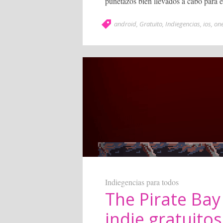
puñetazos bien llevados a cabo para 
android
,
Gratuito
,
Indiegencias
,
ios
,
one
Indiegencias para todos
The Pirate Bay
indie gratuitos