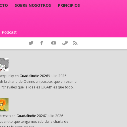
CTO
SOBRE NOSOTROS
PRINCIPIOS
Podcast
|
perpunky
en
Guadalindie 2026
9 julio 2026
h la charla de Quinns un pasote, que el resumen
 "chavales que la idea es JUGAR" es que todo…
dresito
en
Guadalindie 2026
7 julio 2026
cuantito que tengamos subida la charla de