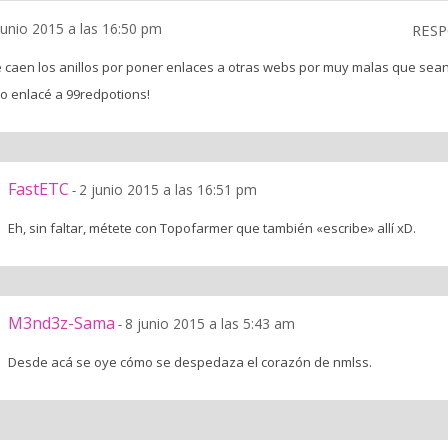
junio 2015 a las 16:50 pm
RES
 caen los anillos por poner enlaces a otras webs por muy malas que sean. 
o enlacé a 99redpotions!
FastETC
2 junio 2015 a las 16:51 pm
-
Eh, sin faltar, métete con Topofarmer que también «escribe» allí xD.
M3nd3z-Sama
8 junio 2015 a las 5:43 am
-
Desde acá se oye cómo se despedaza el corazón de nmlss.