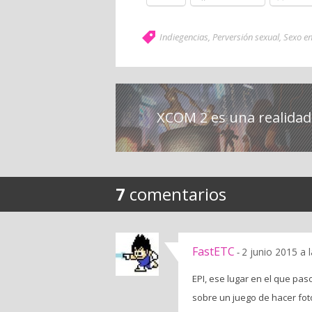
Indiegencias
,
Perversión sexual
,
Sexo en
XCOM 2 es una realidad
7
comentarios
FastETC
2 junio 2015 a 
-
EPI, ese lugar en el que pas
sobre un juego de hacer foto