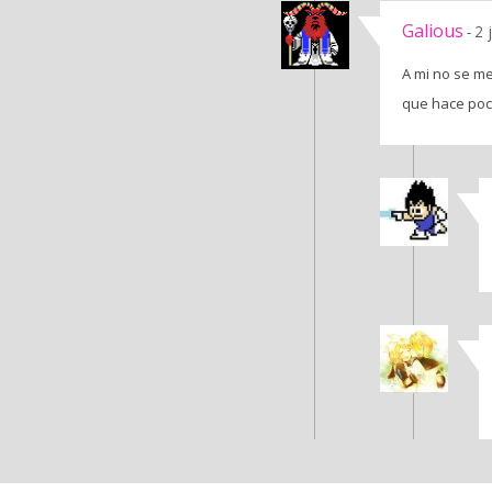
Galious
2 
-
A mi no se me
que hace poc