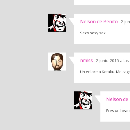
Nelson de Benito
2 ju
-
Sexo sexy sex.
nmlss
2 junio 2015 a la
-
Un enlace a Kotaku. Me cago 
Nelson de 
Eres un heate