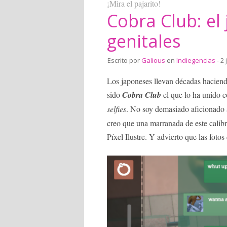
¡Mira el pajarito!
Cobra Club: el 
genitales
Escrito por
Galious
en
Indiegencias
- 2 
Los japoneses llevan décadas haciend
sido
Cobra Club
el que lo ha unido c
selfies
. No soy demasiado aficionado a
creo que una marranada de este calib
Píxel Ilustre. Y advierto que las foto