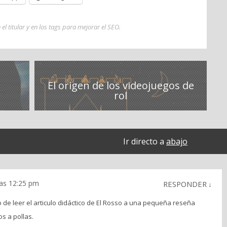
 el titular y en los tags para mejorar el SEO
.
El origen de los videojuegos de
rol
Ir directo a
abajo
las 12:25 pm
RESPONDER
↓
o de leer el articulo didáctico de El Rosso a una pequeña reseña
s a pollas.