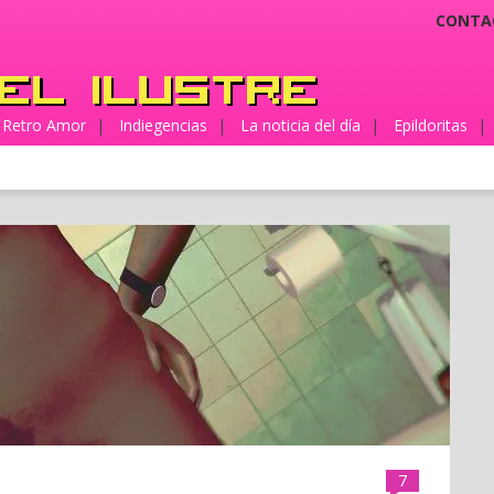
CONTA
Retro Amor
|
Indiegencias
|
La noticia del día
|
Epildoritas
|
7