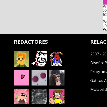
Pr
co
ac
Pa
có
Po
REDACTORES
RELA
2007 - 20
Diseño:
B
Program
Gatitos A
Molabilid