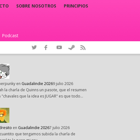
CTO
SOBRE NOSOTROS
PRINCIPIOS
Podcast
|
perpunky
en
Guadalindie 2026
9 julio 2026
h la charla de Quinns un pasote, que el resumen
 "chavales que la idea es JUGAR" es que todo…
dresito
en
Guadalindie 2026
7 julio 2026
cuantito que tengamos subida la charla de