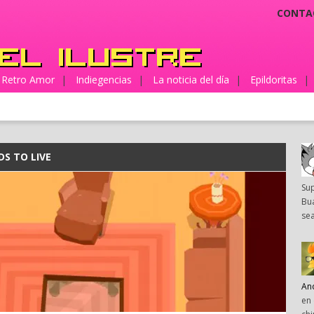
CONTA
Retro Amor
|
Indiegencias
|
La noticia del día
|
Epildoritas
|
S TO LIVE
Su
Bua
sea
An
en 