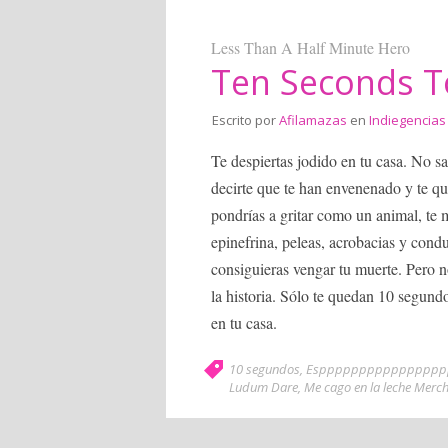
Less Than A Half Minute Hero
Ten Seconds T
Escrito por
Afilamazas
en
Indiegencias
Te despiertas jodido en tu casa. No 
decirte que te han envenenado y te qu
pondrías a gritar como un animal, te m
epinefrina, peleas, acrobacias y cond
consiguieras vengar tu muerte. Pero n
la historia. Sólo te quedan 10 segundo
en tu casa.
10 segundos
,
Espppppppppppppppp
Ludum Dare
,
Me cago en la leche Merc