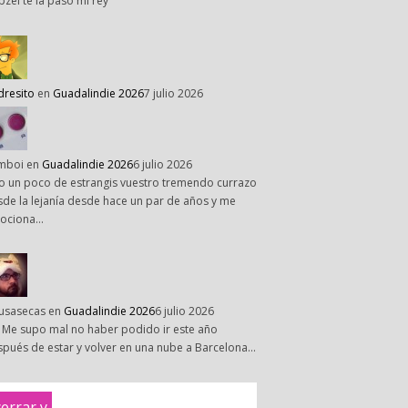
pzel te la paso mi rey
dresito
en
Guadalindie 2026
7 julio 2026
mboi
en
Guadalindie 2026
6 julio 2026
o un poco de estrangis vuestro tremendo currazo
de la lejanía desde hace un par de años y me
ociona…
susasecas
en
Guadalindie 2026
6 julio 2026
 Me supo mal no haber podido ir este año
pués de estar y volver en una nube a Barcelona…