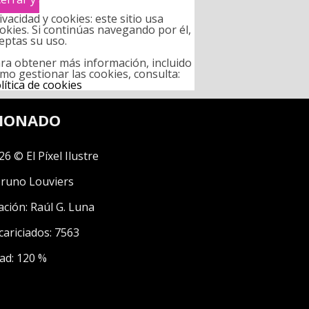
ivacidad y cookies: este sitio usa
okies. Si continúas navegando por él,
eptas su uso.
ra obtener más información, incluido
mo gestionar las cookies, consulta:
lítica de cookies
CIONADO
26 © El Píxel Ilustre
runo Louviers
ación:
Raúl G. Luna
cariciados: 7563
ad: 120 %