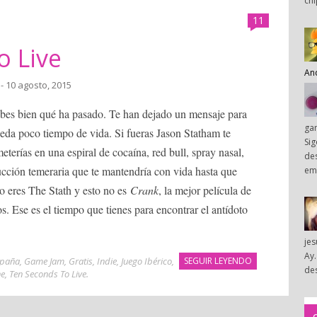
chi
11
o Live
An
- 10 agosto, 2015
sabes bien qué ha pasado. Te han dejado un mensaje para
ga
eda poco tiempo de vida. Si fueras Jason Statham te
Sig
eterías en una espiral de cocaína, red bull, spray nasal,
des
ucción temeraria que te mantendría con vida hasta que
em
o eres The Stath y esto no es
Crank
, la mejor película de
s. Ese es el tiempo que tienes para encontrar el antídoto
je
Ay.
paña
,
Game Jam
,
Gratis
,
Indie
,
Juego Ibérico
,
SEGUIR LEYENDO
des
he
,
Ten Seconds To Live
.