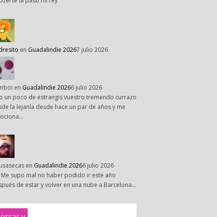
pzel te la paso mi rey
dresito
en
Guadalindie 2026
7 julio 2026
mboi
en
Guadalindie 2026
6 julio 2026
o un poco de estrangis vuestro tremendo currazo
de la lejanía desde hace un par de años y me
ociona…
susasecas
en
Guadalindie 2026
6 julio 2026
 Me supo mal no haber podido ir este año
pués de estar y volver en una nube a Barcelona…