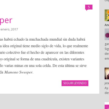
chi
5
per
An
 enero, 2017
oras habrá echado la muchachada mundial sin duda habrá
ga
 la idea original tiene medio siglo de vida, lo que realmente
Sig
rio colectivo fue el hecho de aparecer en las diferentes
des
o original se forma de una cuadrícula, existen variantes
em
do varias minas en una sola celda. De esta última se sirve
ada
Mamono Sweeper
.
SEGUIR LEYENDO
je
Ay.
des