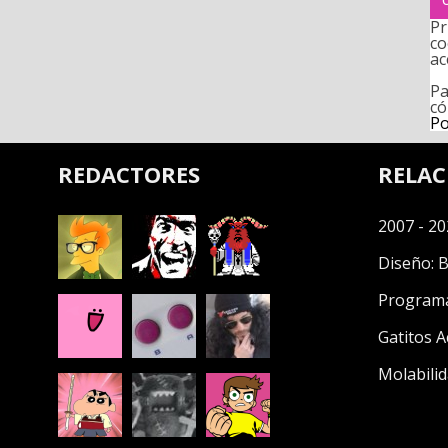
Pr
co
ac
Pa
có
Po
REDACTORES
RELA
2007 - 20
Diseño:
B
Program
Gatitos A
Molabilid