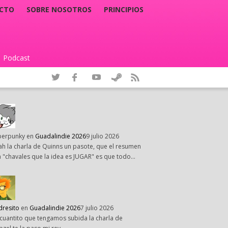
CTO
SOBRE NOSOTROS
PRINCIPIOS
Podcast
|
perpunky
en
Guadalindie 2026
9 julio 2026
h la charla de Quinns un pasote, que el resumen
 "chavales que la idea es JUGAR" es que todo…
dresito
en
Guadalindie 2026
7 julio 2026
cuantito que tengamos subida la charla de