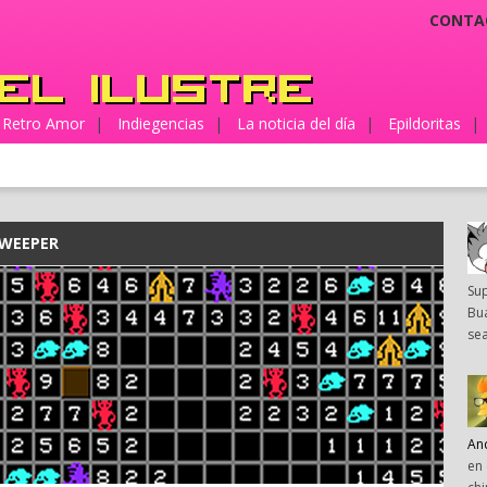
CONTA
Retro Amor
|
Indiegencias
|
La noticia del día
|
Epildoritas
|
WEEPER
Su
Bua
sea
An
en 