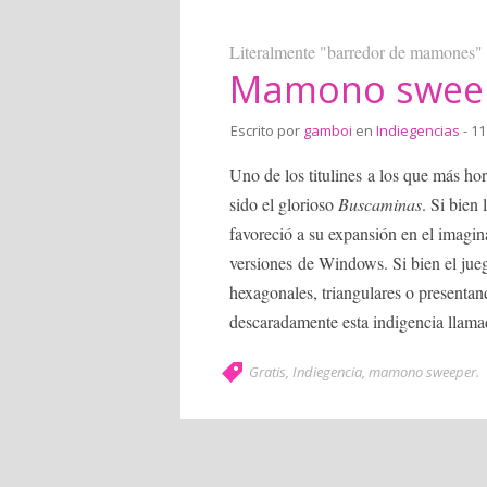
Literalmente "barredor de mamones"
Mamono swee
Escrito por
gamboi
en
Indiegencias
- 11
Uno de los titulines a los que más h
sido el glorioso
Buscaminas
. Si bien
favoreció a su expansión en el imagina
versiones de Windows. Si bien el jueg
hexagonales, triangulares o presentan
descaradamente esta indigencia llam
Gratis
,
Indiegencia
,
mamono sweeper
.