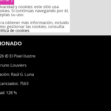
ivacidad y cookies: este sitio usa
okies. Si continúas navegando por él,
eptas su uso.
ra obtener más información, incluido
mo gestionar las cookies, consulta:
lítica de cookies
CIONADO
26 © El Píxel Ilustre
runo Louviers
ación:
Raúl G. Luna
cariciados: 7563
ad: 128 %