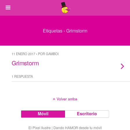
Etiquetas › Grimstorm
11 ENERO 2017 • POR GAMBOI
Grimstorm
1 RESPUESTA
Volver arriba
Móvil
Escritorio
El Pixel Ilustre | Dando HAMOR desde tu móvil