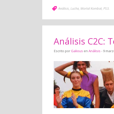
Análisis
,
Lucha
,
Mortal Kombat
,
PS3
.
Análisis C2C: 
Escrito por
Galious
en
Análisis
- 9 marz