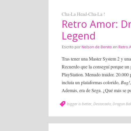
Cha-La Head-Cha-La !
Retro Amor: Dr
Legend
Escrito por
Nelson de Benito
en
Retro 
Tras tener una Master System 2 y una 
Recuerdo que la conseguí porque un p
PlayStation. Menudo traidor. 20.000 p
incluía un plataformas colorido,
Bug!
Además, era de Sega. ¿Qué más se po
bigger is better
,
Destacado
,
Dragon Bal