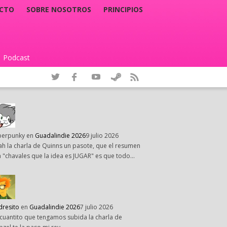
CTO
SOBRE NOSOTROS
PRINCIPIOS
Podcast
|
perpunky
en
Guadalindie 2026
9 julio 2026
h la charla de Quinns un pasote, que el resumen
 "chavales que la idea es JUGAR" es que todo…
dresito
en
Guadalindie 2026
7 julio 2026
cuantito que tengamos subida la charla de