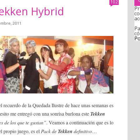
102
Tekken Hybrid
Pr
co
ac
iembre, 2011
Pa
có
Po
l recuerdo de la Quedada Ilustre de hace unas semanas es
sito me entregó con una sonrisa burlona este
Tekken
s de los que te gustan”
. Veamos a continuación que es lo
el propio juego, es el
Pack de
Tekken
definitivo
…