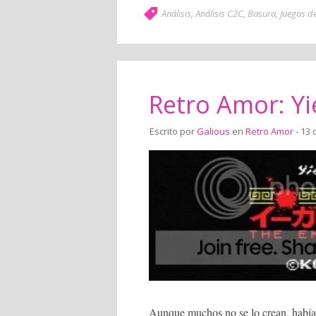
Análisis
,
Análisis C2C
,
Basura
,
Juegos d
Retro Amor: Yi
Escrito por
Galious
en
Retro Amor
- 13 
Aunque muchos no se lo crean, había