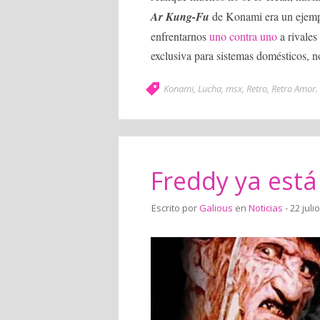
Ar Kung-Fu
de Konami era un ejempl
enfrentarnos
uno contra uno
a rivales
exclusiva para sistemas domésticos, no
Konami
,
Lucha
,
msx
,
Retro
,
Retro Amor
.
Freddy ya está
Escrito por
Galious
en
Noticias
- 22 juli