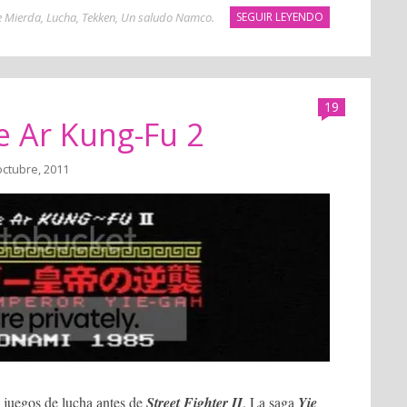
e Mierda
,
Lucha
,
Tekken
,
Un saludo Namco
.
SEGUIR LEYENDO
19
e Ar Kung-Fu 2
octubre, 2011
 juegos de lucha antes de
Street Fighter II
. La saga
Yie