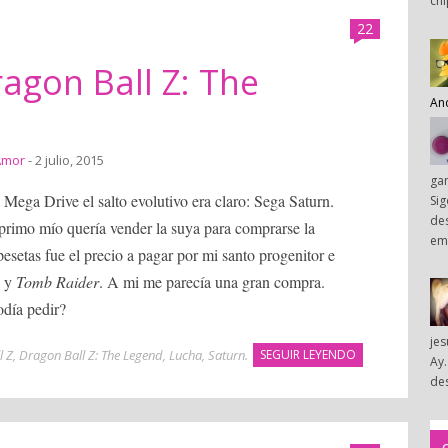
chi
22
agon Ball Z: The
An
Amor
- 2 julio, 2015
ga
Mega Drive el salto evolutivo era claro: Sega Saturn.
Sig
des
rimo mío quería vender la suya para comprarse la
em
esetas fue el precio a pagar por mi santo progenitor e
, y
Tomb Raider
. A mi me parecía una gran compra.
día pedir?
je
l Z
,
Dragon Ball Z: The Legend
,
Lucha
,
Saturn
.
SEGUIR LEYENDO
Ay.
des