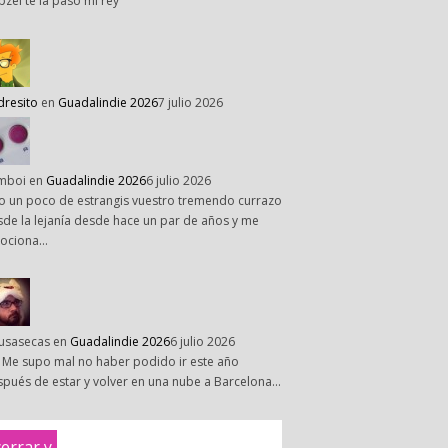
pzel te la paso mi rey
dresito
en
Guadalindie 2026
7 julio 2026
mboi
en
Guadalindie 2026
6 julio 2026
o un poco de estrangis vuestro tremendo currazo
de la lejanía desde hace un par de años y me
ociona…
susasecas
en
Guadalindie 2026
6 julio 2026
 Me supo mal no haber podido ir este año
pués de estar y volver en una nube a Barcelona…