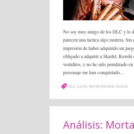
No soy muy amigo de los DLC y lo d
parecen una táctica algo rastrera. Si
impresión de haber adquirido un jue
obligado a adquirir a Skarlet, Kenshi 
vestiditos, y no he sido penalizado e
personaje me han conquistado…
DLC
,
Lucha
,
Mortal Kombat
,
Noticia
.
Análisis: Mort