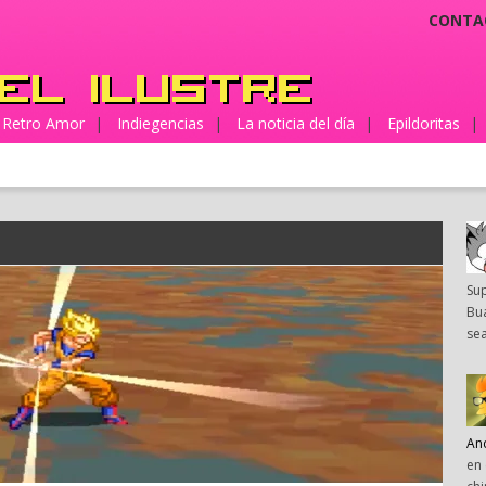
CONTA
Retro Amor
|
Indiegencias
|
La noticia del día
|
Epildoritas
|
Su
Bua
sea
An
en 