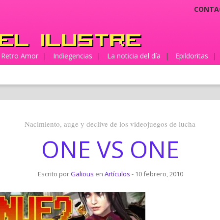
CONTA
Retro Amor
|
Indiegencias
|
La noticia del día
|
Epildoritas
|
Nacimiento, auge y declive de los videojuegos de lucha
ONE VS ONE
Escrito por
Galious
en
Artículos
- 10 febrero, 2010