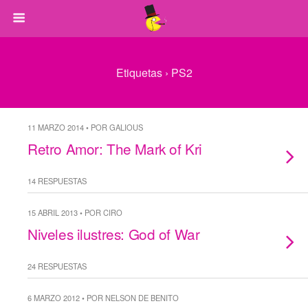
Etiquetas › PS2
11 MARZO 2014 • POR GALIOUS
Retro Amor: The Mark of Kri
14 RESPUESTAS
15 ABRIL 2013 • POR CIRO
Niveles ilustres: God of War
24 RESPUESTAS
6 MARZO 2012 • POR NELSON DE BENITO