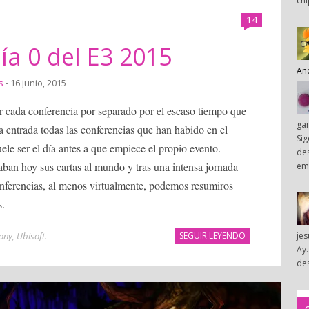
chi
14
a 0 del E3 2015
An
s
- 16 junio, 2015
 cada conferencia por separado por el escaso tiempo que
ga
a entrada todas las conferencias que han habido en el
Sig
e ser el día antes a que empiece el propio evento.
des
ban hoy sus cartas al mundo y tras una intensa jornada
em
onferencias, al menos virtualmente, podemos resumiros
s.
ony
,
Ubisoft
.
SEGUIR LEYENDO
je
Ay.
des