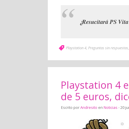
¿Resucitará PS Vita 
Playstation 4
,
Preguntas sin respuestas
Playstation 4
de 5 euros, dic
Escrito por
Andresito
en
Noticias
- 20 ju