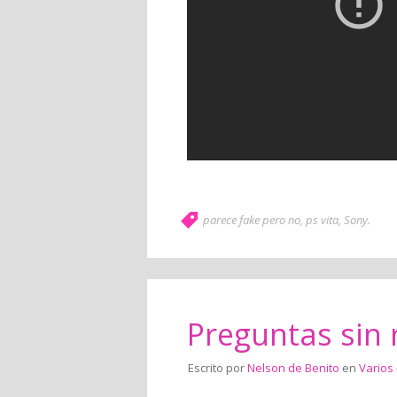
parece fake pero no
,
ps vita
,
Sony
.
Preguntas sin
Escrito por
Nelson de Benito
en
Varios