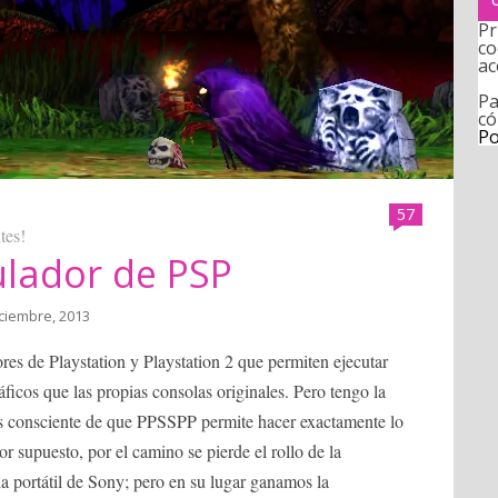
Pr
co
ac
Pa
có
Po
57
tes!
ulador de PSP
iciembre, 2013
s de Playstation y Playstation 2 que permiten ejecutar
ficos que las propias consolas originales. Pero tengo la
s consciente de que PPSSPP permite hacer exactamente lo
r supuesto, por el camino se pierde el rollo de la
 la portátil de Sony; pero en su lugar ganamos la