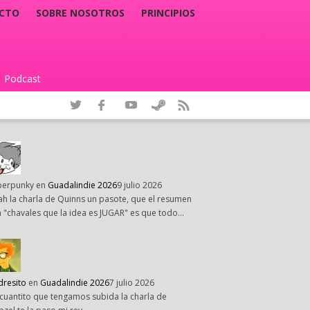
CTO
SOBRE NOSOTROS
PRINCIPIOS
Podcast
|
perpunky
en
Guadalindie 2026
9 julio 2026
h la charla de Quinns un pasote, que el resumen
 "chavales que la idea es JUGAR" es que todo…
dresito
en
Guadalindie 2026
7 julio 2026
cuantito que tengamos subida la charla de