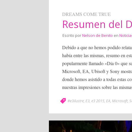
DREAMS COME TRUE
Resumen del Dí
Escrito por
Nelson de Benito
en
Noticia
Debido a que no hemos podido relatar
había entre las mismas, resumo en est
popularmente llamado «Día 0» que suel
Microsoft, EA, Ubisoft y Sony mostra
donde hemos asistido a todas estas c
nuestras impresiones sobre las misma
#e3ilustre
,
E3
,
e3 2015
,
EA
,
Microsoft
,
S