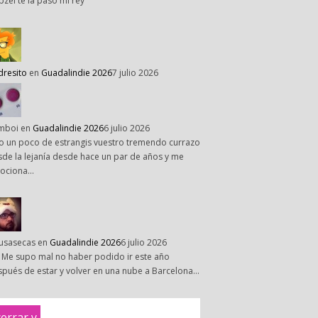
pzel te la paso mi rey
dresito
en
Guadalindie 2026
7 julio 2026
mboi
en
Guadalindie 2026
6 julio 2026
o un poco de estrangis vuestro tremendo currazo
de la lejanía desde hace un par de años y me
ociona…
susasecas
en
Guadalindie 2026
6 julio 2026
 Me supo mal no haber podido ir este año
pués de estar y volver en una nube a Barcelona…