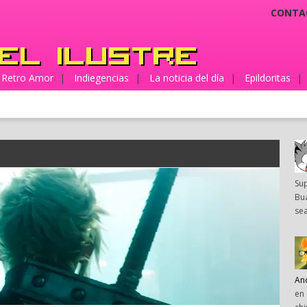
CONTA
Retro Amor
|
Indiegencias
|
La noticia del día
|
Epildoritas
|
Su
Bua
sea
An
en 