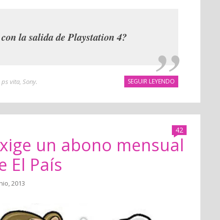
con la salida de Playstation 4?
,
ps vita
,
Sony
.
SEGUIR LEYENDO
42
 exige un abono mensual
e El País
nio, 2013