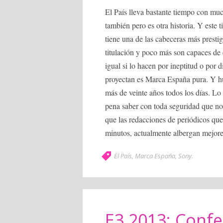
El País lleva bastante tiempo con mu
también pero es otra historia. Y este
tiene una de las cabeceras más prestig
titulación y poco más son capaces de 
igual si lo hacen por ineptitud o por
proyectan es Marca España pura. Y hu
más de veinte años todos los días. Lo 
pena saber con toda seguridad que no
que las redacciones de periódicos que
minutos, actualmente albergan mejores
El País
,
Marca España
,
Sony
.
E3 2013: Confe