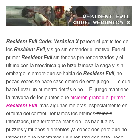
Resident Evil Code: Verónica X
parece el patito feo de
los
Resident Evil
, y sigo sin entender el motivo. Fue el
primer
Resident Evil
sin fondos pre-renderizados y el
último con la mecánica que hizo famosa la saga y, sin
embargo, siempre que se habla de
Resident Evil
, no
pocas veces se hace caso omiso de este juego… Lo que
hace llevar un numerito detrás o no… El juego mantiene
la mayoría de los puntos que
hicieron grande el primer
Resident Evil
, más algunas mejoras, especialmente en
el tema del control. Teníamos los eternos
zombis
infectados, una terrorífica mansión, los habituales
puzzles y muchos elementos ya conocidos pero que no
impedían que pasáramos un buen rato con este juego.