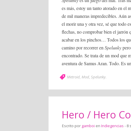
Spelunky
es un juego del mal. Tras m
es más, estoy un tanto atorado en el 
de mil maneras impredecibles. Aún a
el morir una y otra vez, sé que todo 
flechas, no comprobar bien el jarrón q
acabar en los pinchos… Todos los qu
camino por recorrer en
Spelunky
pero
encontrado. Se trata de un mod que 
aventura de Samus Aran. Todo. Es un
Metroid
,
Mod
,
Spelunky
.
Hero / Hero Co
Escrito por
gamboi
en
Indiegencias
- 8 