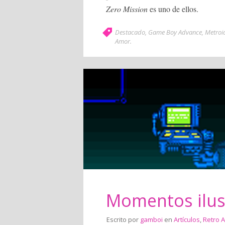
Zero Mission
es uno de ellos.
Destacado
,
Game Boy Advance
,
Metroi
Amor
.
Momentos ilus
Escrito por
gamboi
en
Artículos
,
Retro 