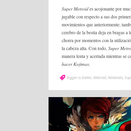
Super Metroid
es acojonante por much
jugable con respecto a sus dos prime
movimientos que anteriormente; tambié
cerebro de la bestia deja en bragas 
chorra por momentos con la utilizaci
la cabeza alta. Con todo,
Super Metro
manera lenta y acertada mientras se c
hacer Kojimas
.
bigger is better
,
Metroid
,
Nintendo
,
Sup