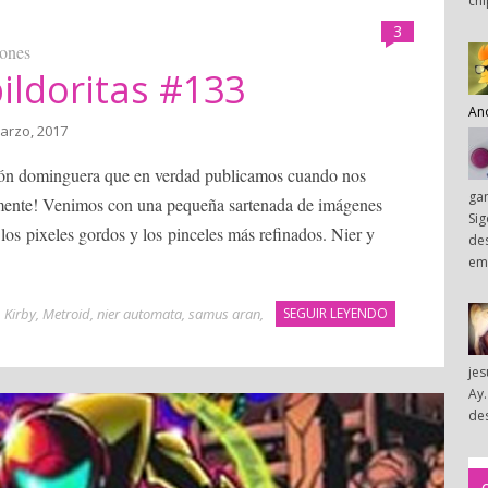
chi
3
iones
ildoritas #133
An
arzo, 2017
cción dominguera que en verdad publicamos cuando nos
ga
mente! Venimos con una pequeña sartenada de imágenes
Sig
 los pixeles gordos y los pinceles más refinados. Nier y
des
em
,
Kirby
,
Metroid
,
nier automata
,
samus aran
,
SEGUIR LEYENDO
je
Ay.
des