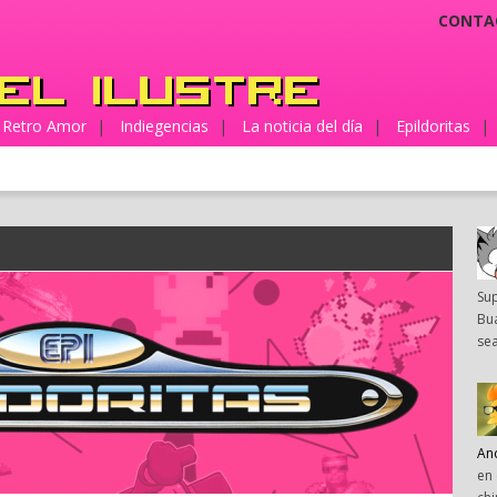
CONTA
Retro Amor
|
Indiegencias
|
La noticia del día
|
Epildoritas
|
Su
Bua
sea
An
en 