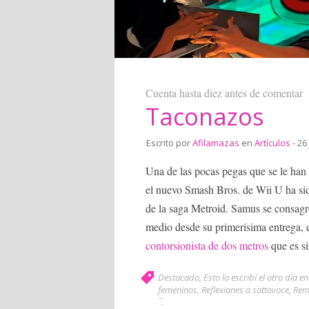
Cuenta hasta diez antes de comentar
Taconazos
Escrito por
Afilamazas
en
Artículos
- 26
Una de las pocas pegas que se le han
el nuevo Smash Bros. de Wii U ha si
de la saga Metroid. Samus se consagr
medio desde su primerísima entrega, 
contorsionista de dos metros
que es sin
Destacado
,
Esto lo escribí el otro día en
femeninos
,
Reflexiones a sottovoce
,
Rem
¯
.