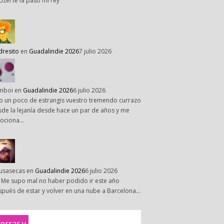
pzel te la paso mi rey
dresito
en
Guadalindie 2026
7 julio 2026
mboi
en
Guadalindie 2026
6 julio 2026
o un poco de estrangis vuestro tremendo currazo
de la lejanía desde hace un par de años y me
ociona…
susasecas
en
Guadalindie 2026
6 julio 2026
 Me supo mal no haber podido ir este año
pués de estar y volver en una nube a Barcelona…