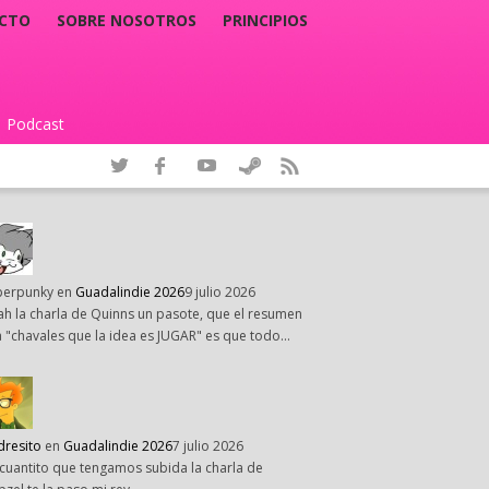
CTO
SOBRE NOSOTROS
PRINCIPIOS
Podcast
|
perpunky
en
Guadalindie 2026
9 julio 2026
h la charla de Quinns un pasote, que el resumen
 "chavales que la idea es JUGAR" es que todo…
dresito
en
Guadalindie 2026
7 julio 2026
cuantito que tengamos subida la charla de