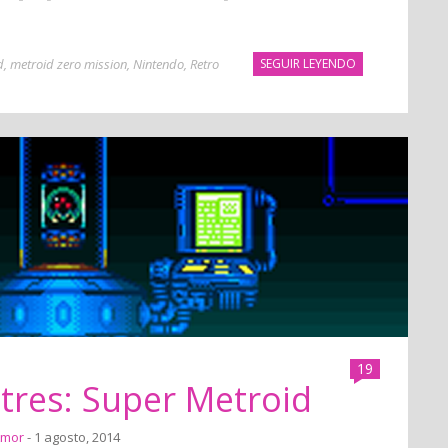
d
,
metroid zero mission
,
Nintendo
,
Retro
SEGUIR LEYENDO
19
tres: Super Metroid
Amor
- 1 agosto, 2014