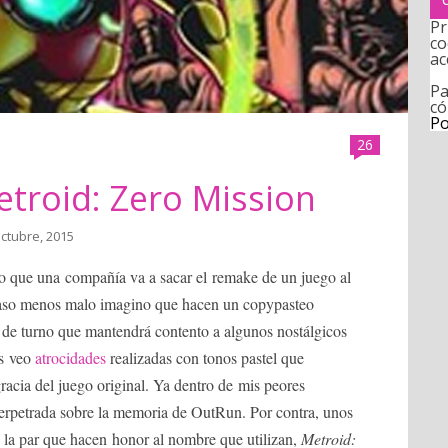
Pr
co
ac
Pa
có
Po
26
troid: Zero Mission
octubre, 2015
eo que una compañía va a sacar el remake de un juego al
 caso menos malo imagino que hacen un copypasteo
l de turno que mantendrá contento a algunos nostálgicos
os veo
atrocidades
realizadas con tonos pastel que
gracia del juego original. Ya dentro de mis peores
rpetrada sobre la memoria de OutRun. Por contra, unos
 la par que hacen honor al nombre que utilizan,
Metroid: