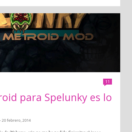
11
oid para Spelunky es lo
- 20 febrero, 2014