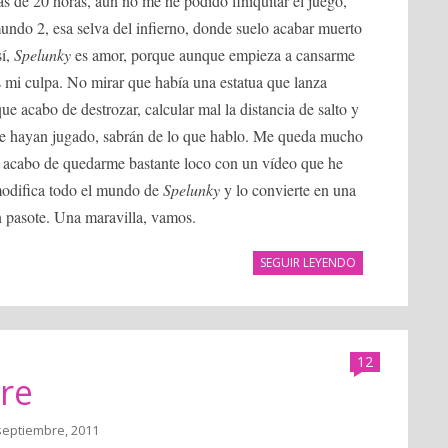
ás de 20 horas, aún no me he podido finiquitar el juego,
mundo 2, esa selva del infierno, donde suelo acabar muerto
sí,
Spelunky
es amor, porque aunque empieza a cansarme
es mi culpa. No mirar que había una estatua que lanza
ue acabo de destrozar, calcular mal la distancia de salto y
e hayan jugado, sabrán de lo que hablo. Me queda mucho
 acabo de quedarme bastante loco con un vídeo que he
modifica todo el mundo de
Spelunky
y lo convierte en una
 pasote. Una maravilla, vamos.
SEGUIR LEYENDO
12
re
septiembre, 2011