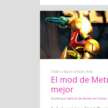
Todos a hacer el bicho bola
El mod de Metr
mejor
Escrito por
Nelson de Benito
en
Varios