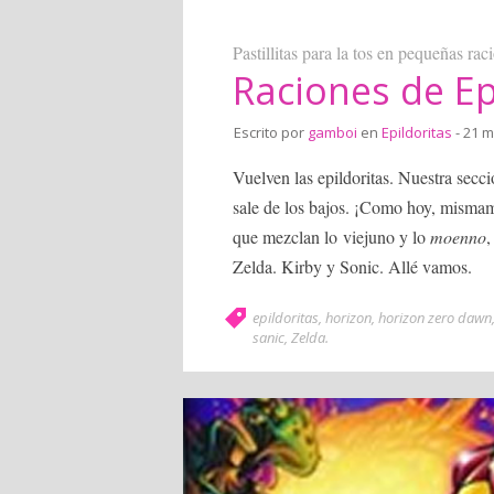
Pastillitas para la tos en pequeñas rac
Raciones de Ep
Escrito por
gamboi
en
Epildoritas
- 21 m
Vuelven las epildoritas. Nuestra se
sale de los bajos. ¡Como hoy, misma
que mezclan lo viejuno y lo
moenno
,
Zelda. Kirby y Sonic. Allé vamos.
epildoritas
,
horizon
,
horizon zero dawn
sanic
,
Zelda
.