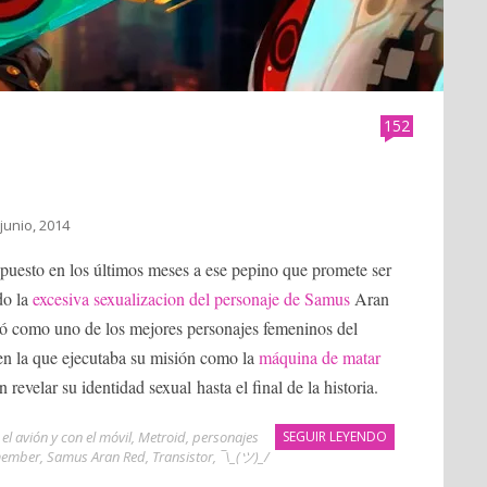
152
 junio, 2014
 puesto en los últimos meses a ese pepino que promete ser
do la
excesiva sexualizacion del personaje de Samus
Aran
ó como uno de los mejores personajes femeninos del
en la que ejecutaba su misión como la
máquina de matar
 revelar su identidad sexual hasta el final de la historia.
 el avión y con el móvil
,
Metroid
,
personajes
SEGUIR LEYENDO
ember
,
Samus Aran Red
,
Transistor
,
¯\_(ツ)_/