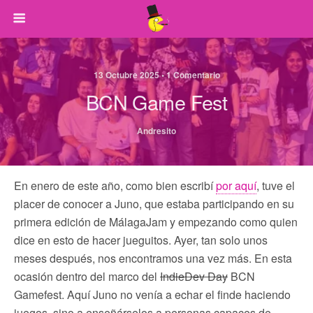
13 Octubre 2025 • 1 Comentario
BCN Game Fest
Andresito
En enero de este año, como bien escribí
por aquí
, tuve el
placer de conocer a Juno, que estaba participando en su
primera edición de MálagaJam y empezando como quien
dice en esto de hacer jueguitos. Ayer, tan solo unos
meses después, nos encontramos una vez más. En esta
ocasión dentro del marco del
IndieDev Day
BCN
Gamefest. Aquí Juno no venía a echar el finde haciendo
juegos, sino a enseñárselos a personas capaces de