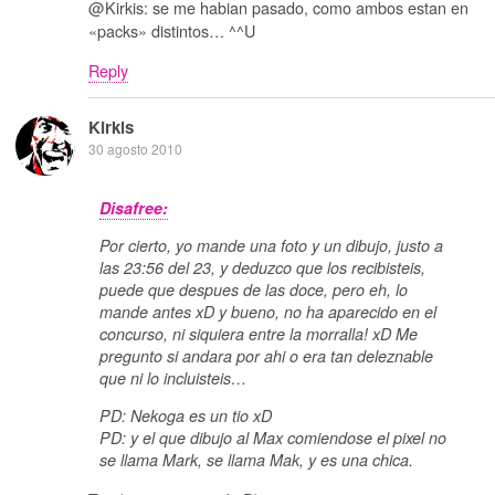
@Kirkis: se me habian pasado, como ambos estan en
«packs» distintos… ^^U
Reply
Kirkis
30 agosto 2010
Disafree:
Por cierto, yo mande una foto y un dibujo, justo a
las 23:56 del 23, y deduzco que los recibisteis,
puede que despues de las doce, pero eh, lo
mande antes xD y bueno, no ha aparecido en el
concurso, ni siquiera entre la morralla! xD Me
pregunto si andara por ahi o era tan deleznable
que ni lo incluisteis…
PD: Nekoga es un tio xD
PD: y el que dibujo al Max comiendose el pixel no
se llama Mark, se llama Mak, y es una chica.