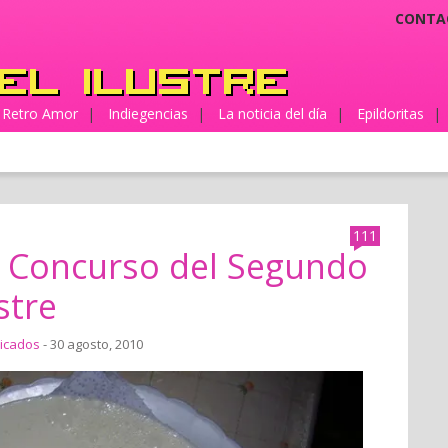
CONTA
Retro Amor
|
Indiegencias
|
La noticia del día
|
Epildoritas
|
111
l Concurso del Segundo
stre
icados
- 30 agosto, 2010