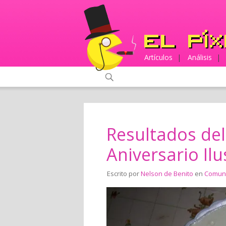
Artículos
|
Análisis
|
Resultados de
Aniversario Ilu
Escrito por
Nelson de Benito
en
Comun