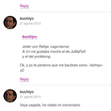
Reply
buchiyo
31 agosto 2010
buchiyo:
Joder con Rafiya, cagonlamar.
A mí me gustaba mucho el de JuMaFaS
y el del yonkikong
Ok, y yo te perdono que me bautices como «bichiyo»
xD
Reply
buchiyo
31 agosto 2010
Vaya cagada, he citado mi comentario