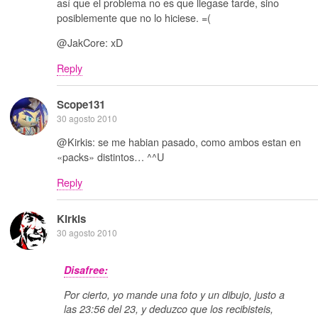
así que el problema no es que llegase tarde, sino
posiblemente que no lo hiciese. =(
@JakCore: xD
Reply
Scope131
30 agosto 2010
@Kirkis: se me habian pasado, como ambos estan en
«packs» distintos… ^^U
Reply
Kirkis
30 agosto 2010
Disafree:
Por cierto, yo mande una foto y un dibujo, justo a
las 23:56 del 23, y deduzco que los recibisteis,