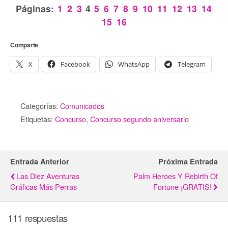
Páginas:
1
2
3
4
5
6
7
8
9
10
11
12
13
14
15
16
Comparte
X
Facebook
WhatsApp
Telegram
Categorías:
Comunicados
Etiquetas:
Concurso
,
Concurso segundo aniversario
Entrada Anterior
Próxima Entrada
Las Diez Aventuras
Palm Heroes Y Rebirth Of
Gráficas Más Perras
Fortune ¡GRATIS!
111 respuestas