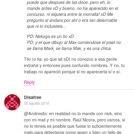
puede que despues de las doce, pero eh, lo
mande antes xD y bueno, no ha aparecido en el
concurso, ni siquiera entre la morralla! xD Me
pregunto si andara por ahi o era tan deleznable
que ni lo incluisteis…
PD: Nekoga es un tio xD
PD: y el que dibujo al Max comiendose el pixel no
se llama Mark, se llama Mak, y es una chica.
Tiio (o tia, yo que sé xD) no conozco a esa gente
extraña y entonces pues confundo nombres. Y no, tu
trabajo no apareció porque si no apareceria sí o sí.
Reply
Disafree
30 agosto 2010
@Andresito: en realidad no lo mande con nick, sino
con mi mail y mi nombre, Raúl Nicora, pero vamos, si
no lo teneis es posible que fuese lo suficientemente
malo para detectarse como spam o bien un fallo de