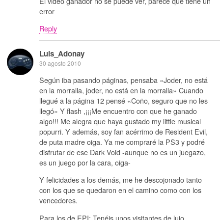
El video ganador no se puede ver, parece que tiene un
error
Reply
Luis_Adonay
30 agosto 2010
Según iba pasando páginas, pensaba «Joder, no está
en la morralla, joder, no está en la morralla» Cuando
llegué a la página 12 pensé «Coño, seguro que no les
llegó» Y flash ,¡¡¡Me encuentro con que he ganado
algo!!! Me alegra que haya gustado my little musical
popurri. Y además, soy fan acérrimo de Resident Evil,
de puta madre oiga. Ya me compraré la PS3 y podré
disfrutar de ese Dark Void -aunque no es un juegazo,
es un juego por la cara, oiga-
Y felicidades a los demás, me he descojonado tanto
con los que se quedaron en el camino como con los
vencedores.
Para los de EPI: Tenéis unos visitantes de lujo.