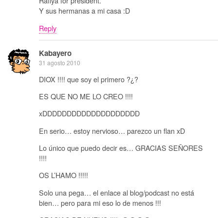
Rafiya for president.
Y sus hermanas a mi casa :D
Reply
Kabayero
31 agosto 2010
DIOX !!!! que soy el primero ?¿?
ES QUE NO ME LO CREO !!!!
xDDDDDDDDDDDDDDDDDDDD
En serio… estoy nervioso… parezco un flan xD
Lo único que puedo decir es… GRACIAS SEÑORES
!!!!
OS L’HAMO !!!!!
Solo una pega… el enlace al blog/podcast no está
bien… pero para mi eso lo de menos !!!