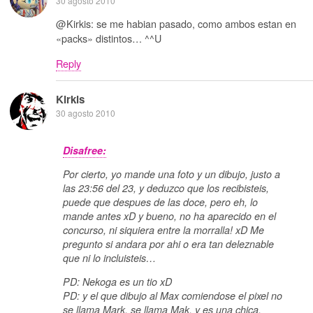
30 agosto 2010
@Kirkis: se me habian pasado, como ambos estan en
«packs» distintos… ^^U
Reply
Kirkis
30 agosto 2010
Disafree:
Por cierto, yo mande una foto y un dibujo, justo a
las 23:56 del 23, y deduzco que los recibisteis,
puede que despues de las doce, pero eh, lo
mande antes xD y bueno, no ha aparecido en el
concurso, ni siquiera entre la morralla! xD Me
pregunto si andara por ahi o era tan deleznable
que ni lo incluisteis…
PD: Nekoga es un tio xD
PD: y el que dibujo al Max comiendose el pixel no
se llama Mark, se llama Mak, y es una chica.