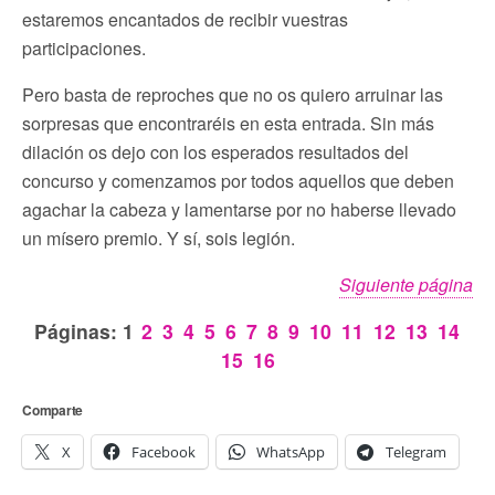
estaremos encantados de recibir vuestras
participaciones.
Pero basta de reproches que no os quiero arruinar las
sorpresas que encontraréis en esta entrada. Sin más
dilación os dejo con los esperados resultados del
concurso y comenzamos por todos aquellos que deben
agachar la cabeza y lamentarse por no haberse llevado
un mísero premio. Y sí, sois legión.
Siguiente página
Páginas:
1
2
3
4
5
6
7
8
9
10
11
12
13
14
15
16
Comparte
X
Facebook
WhatsApp
Telegram