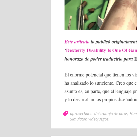
Este artículo
lo publicó originalmen
Dexterity Disability Is One Of G
‘
E
honorazo de poder traducirlo para
El enorme potencial que tienen los v
ha analizado lo suficiente. Creo que 
asunto es, en parte, que el lenguaje 
y lo desarrollan los propios diseñador
aprovecharse del trabajo de otros
,
Hum
Simulator
,
videojuegos
.