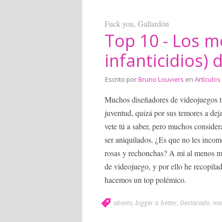
Fuck you, Gallardón
Top 10 - Los m
infanticidios) 
Escrito por
Bruno Louviers
en
Artículos
Muchos diseñadores de videojuegos ti
juventud, quizá por sus temores a dej
vete tú a saber, pero muchos consider
ser aniquilados. ¿Es que no les inco
rosas y rechonchas? A mi al menos me
de videojuego, y por ello he recopil
hacemos un top polémico.
aborto
,
bigger is better
,
Destacado
,
mal