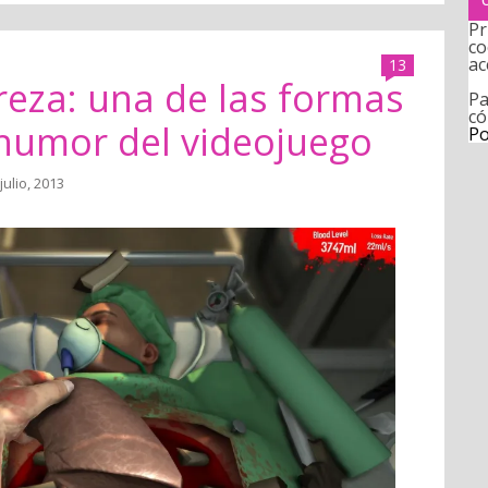
Pr
co
ac
13
treza: una de las formas
Pa
có
humor del videojuego
Po
julio, 2013