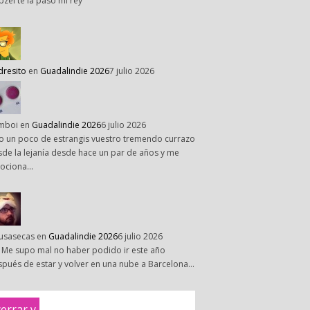
pzel te la paso mi rey
dresito
en
Guadalindie 2026
7 julio 2026
mboi
en
Guadalindie 2026
6 julio 2026
o un poco de estrangis vuestro tremendo currazo
de la lejanía desde hace un par de años y me
ociona…
susasecas
en
Guadalindie 2026
6 julio 2026
 Me supo mal no haber podido ir este año
pués de estar y volver en una nube a Barcelona…