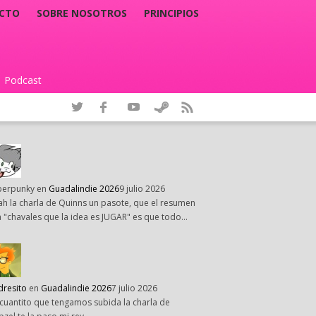
CTO
SOBRE NOSOTROS
PRINCIPIOS
Podcast
|
perpunky
en
Guadalindie 2026
9 julio 2026
h la charla de Quinns un pasote, que el resumen
 "chavales que la idea es JUGAR" es que todo…
dresito
en
Guadalindie 2026
7 julio 2026
cuantito que tengamos subida la charla de