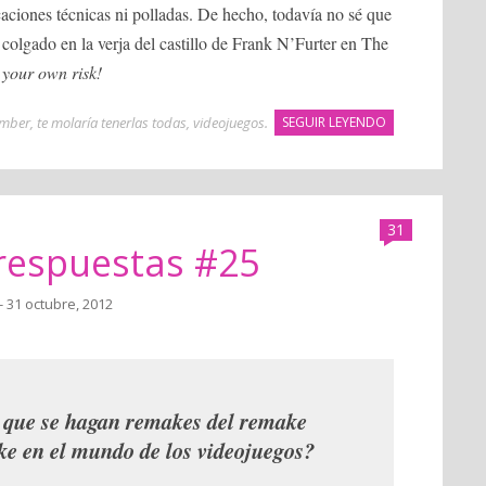
ficaciones técnicas ni polladas. De hecho, todavía no sé que
colgado en la verja del castillo de Frank N’Furter en The
 your own risk!
mber
,
te molaría tenerlas todas
,
videojuegos
.
SEGUIR LEYENDO
31
 respuestas #25
- 31 octubre, 2012
l que se hagan remakes del remake
ke en el mundo de los videojuegos?