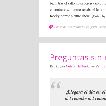
bien, tras el salto no esperéis especi
encontraréis… como rezaba el letrero 
Rocky horror picture show:
¡Enter by
Consolas
,
ordenadores
,
PC Jesus
,
Reme
Preguntas sin
Escrito por
Nelson de Benito
en
Varios
¿Llegará el día en e
del remake del rema