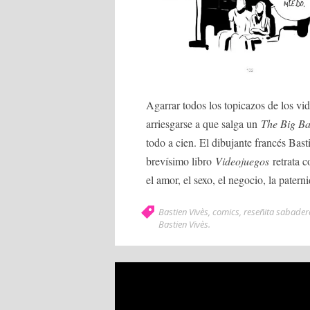
Agarrar todos los topicazos de los vi
arriesgarse a que salga un
The Big B
todo a cien. El dibujante francés Bast
brevísimo libro
Videojuegos
retrata 
el amor, el sexo, el negocio, la patern
Bastien Vivès
,
comics
,
reseñita sabader
Bastien Vivès
.