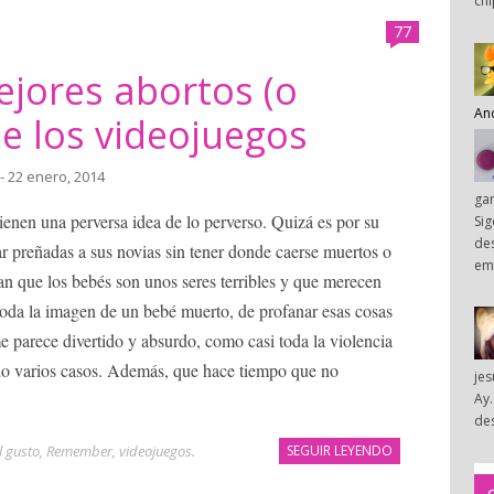
chi
77
ejores abortos (o
An
de los videojuegos
- 22 enero, 2014
ga
enen una perversa idea de lo perverso. Quizá es por su
Sig
des
ar preñadas a sus novias sin tener donde caerse muertos o
em
an que los bebés son unos seres terribles y que merecen
moda la imagen de un bebé muerto, de profanar esas cosas
 parece divertido y absurdo, como casi toda la violencia
ado varios casos. Además, que hace tiempo que no
je
Ay.
des
 gusto
,
Remember
,
videojuegos
.
SEGUIR LEYENDO