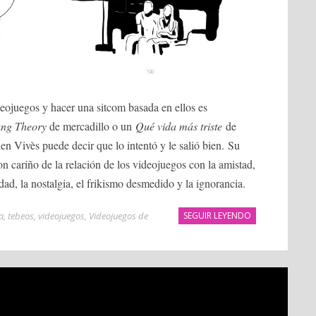
deojuegos y hacer una sitcom basada en ellos es
ang Theory
de mercadillo o un
Qué vida más triste
de
ien Vivès puede decir que lo intentó y le salió bien. Su
con cariño de la relación de los videojuegos con la amistad,
idad, la nostalgia, el frikismo desmedido y la ignorancia.
a
,
tebeos
,
videojuegos
,
Videojuegos de
SEGUIR LEYENDO