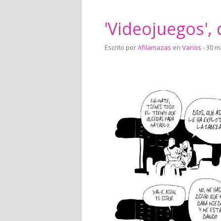
'Videojuegos', 
Escrito por
Afilamazas
en
Varios
- 30 m