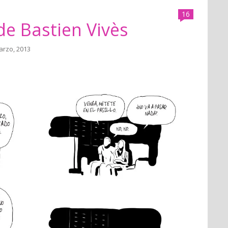
16
de Bastien Vivès
arzo, 2013