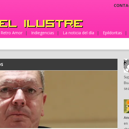
CONTA
Retro Amor
|
Indiegencias
|
La noticia del día
|
Epildoritas
|
OS
Su
Bua
sea
An
en 