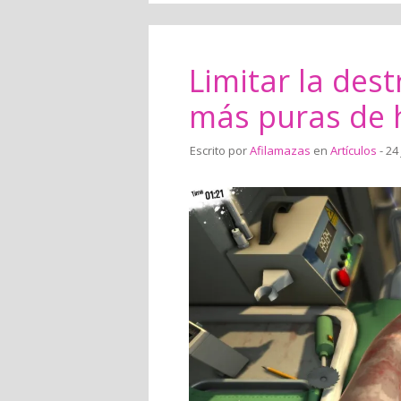
Limitar la des
más puras de 
Escrito por
Afilamazas
en
Artículos
- 24 