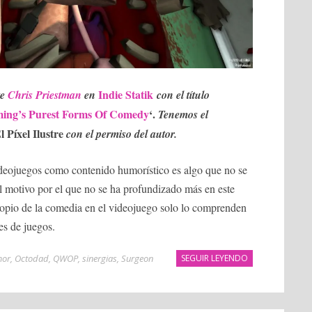
Indie Statik
te
Chris Priestman
en
con el título
aming’s Purest Forms Of Comedy
‘.
Tenemos el
l Píxel Ilustre
con el permiso del autor.
ideojuegos como contenido humorístico es algo que no se
el motivo por el que no se ha profundizado más en este
propio de la comedia en el videojuego solo lo comprenden
es de juegos.
or
,
Octodad
,
QWOP
,
sinergias
,
Surgeon
SEGUIR LEYENDO