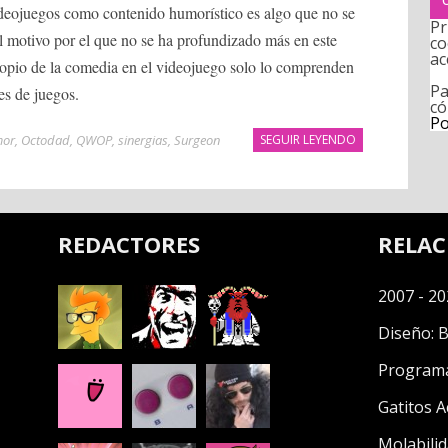
ideojuegos como contenido humorístico es algo que no se
Pr
el motivo por el que no se ha profundizado más en este
co
ac
propio de la comedia en el videojuego solo lo comprenden
Pa
es de juegos.
có
Po
or
,
Octodad
,
QWOP
,
sinergias
,
Surgeon
SEGUIR LEYENDO
REDACTORES
RELA
2007 - 20
Diseño:
B
Program
Gatitos A
Molabilid