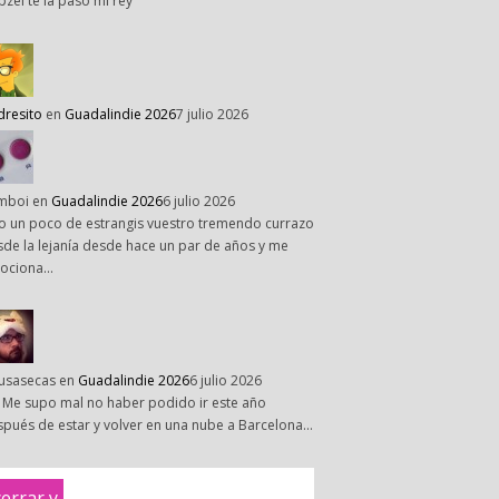
pzel te la paso mi rey
dresito
en
Guadalindie 2026
7 julio 2026
mboi
en
Guadalindie 2026
6 julio 2026
o un poco de estrangis vuestro tremendo currazo
de la lejanía desde hace un par de años y me
ociona…
susasecas
en
Guadalindie 2026
6 julio 2026
 Me supo mal no haber podido ir este año
pués de estar y volver en una nube a Barcelona…