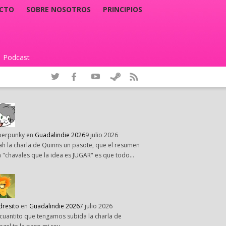
CTO
SOBRE NOSOTROS
PRINCIPIOS
Podcast
|
perpunky
en
Guadalindie 2026
9 julio 2026
h la charla de Quinns un pasote, que el resumen
 "chavales que la idea es JUGAR" es que todo…
dresito
en
Guadalindie 2026
7 julio 2026
cuantito que tengamos subida la charla de