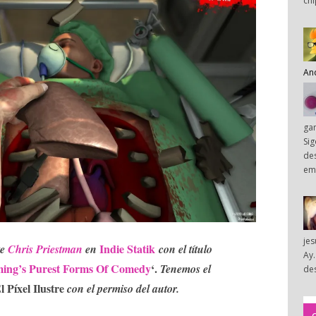
chi
An
ga
Sig
des
em
je
Indie Statik
te
Chris Priestman
en
con el título
Ay.
aming’s Purest Forms Of Comedy
‘.
Tenemos el
des
l Píxel Ilustre
con el permiso del autor.