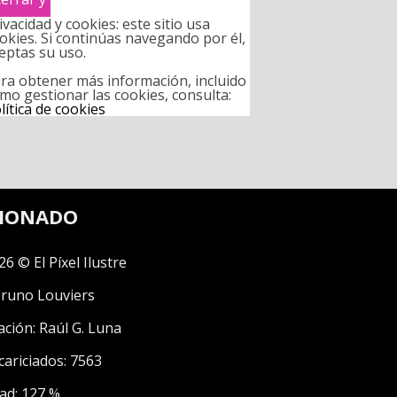
ivacidad y cookies: este sitio usa
okies. Si continúas navegando por él,
eptas su uso.
ra obtener más información, incluido
mo gestionar las cookies, consulta:
lítica de cookies
CIONADO
26 © El Píxel Ilustre
runo Louviers
ación:
Raúl G. Luna
cariciados: 7563
ad: 127 %