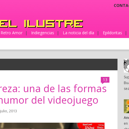
CONTA
Retro Amor
|
Indiegencias
|
La noticia del día
|
Epildoritas
|
Su
13
Bua
treza: una de las formas
sea
humor del videojuego
julio, 2013
An
en 