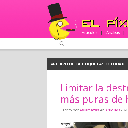
Artículos
|
Análisis
|
ARCHIVO DE LA ETIQUETA:
OCTODAD
Limitar la des
más puras de 
Escrito por
Afilamazas
en
Artículos
- 24 