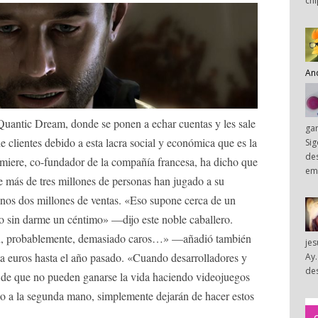
chi
An
Quantic Dream, donde se ponen a echar cuentas y les sale
ga
 clientes debido a esta lacra social y económica que es la
Sig
des
ere, co-fundador de la compañía francesa, ha dicho que
em
ue más de tres millones de personas han jugado a su
os dos millones de ventas. «Eso supone cerca de un
o sin darme un céntimo» —dijo este noble caballero.
on, probablemente, demasiado caros…» —añadió también
je
ta euros hasta el año pasado. «Cuando desarrolladores y
Ay.
des
a de que no pueden ganarse la vida haciendo videojuegos
do a la segunda mano, simplemente dejarán de hacer estos