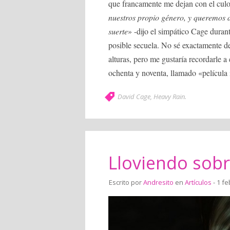
que francamente me dejan con el culo
nuestros propio género, y queremos 
suerte
» -dijo el simpático Cage duran
posible secuela. No sé exactamente de
alturas, pero me gustaría recordarle a
ochenta y noventa, llamado «película i
David Cage
,
Heavy Rain
.
Lloviendo sob
Escrito por
Andresito
en
Artículos
- 1 fe