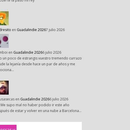
pzel te la paso mi rey
dresito
en
Guadalindie 2026
7 julio 2026
mboi
en
Guadalindie 2026
6 julio 2026
o un poco de estrangis vuestro tremendo currazo
de la lejanía desde hace un par de años y me
ociona…
susasecas
en
Guadalindie 2026
6 julio 2026
 Me supo mal no haber podido ir este año
pués de estar y volver en una nube a Barcelona…