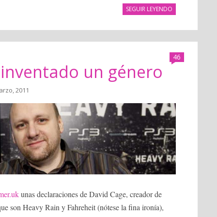
SEGUIR LEYENDO
46
 inventado un género
arzo, 2011
mer.uk
unas declaraciones de David Cage, creador de
ue son Heavy Rain y Fahreheit (nótese la fina ironía),