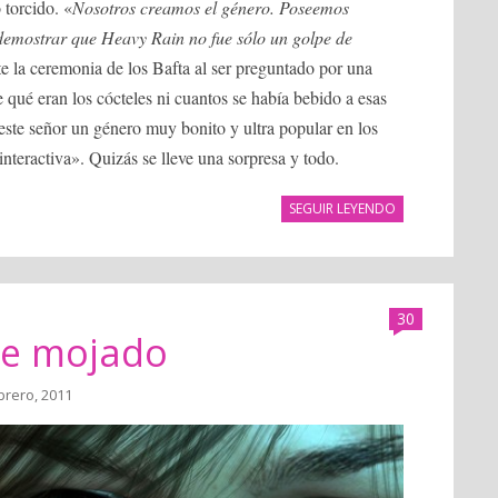
 torcido. «
Nosotros creamos el género. Poseemos
demostrar que Heavy Rain no fue sólo un golpe de
te la ceremonia de los Bafta al ser preguntado por una
 qué eran los cócteles ni cuantos se había bebido a esas
 este señor un género muy bonito y ultra popular en los
nteractiva». Quizás se lleve una sorpresa y todo.
SEGUIR LEYENDO
30
re mojado
brero, 2011