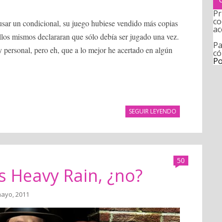
Pr
co
 usar un condicional, su juego hubiese vendido más copias
ac
ellos mismos declararan que sólo debía ser jugado una vez.
Pa
 personal, pero eh, que a lo mejor he acertado en algún
có
Po
SEGUIR LEYENDO
50
es Heavy Rain, ¿no?
mayo, 2011