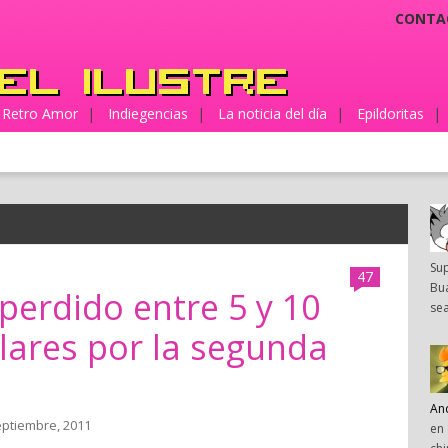
CONTA
Retro Amor
|
Indiegencias
|
La noticia del día
|
Epildoritas
|
Su
47
Bua
perdido entre 5 y 10
sea
lares por la segunda
An
eptiembre, 2011
en 