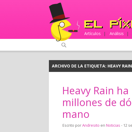
Artículos
|
Análisis
|
ARCHIVO DE LA ETIQUETA:
HEAVY RAIN
Heavy Rain ha 
millones de dó
mano
Escrito por
Andresito
en
Noticias
- 12 s