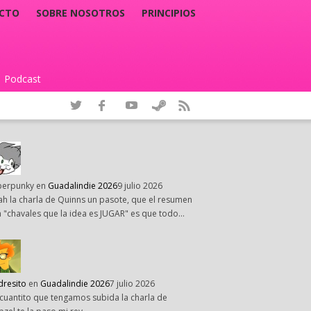
CTO
SOBRE NOSOTROS
PRINCIPIOS
Podcast
|
perpunky
en
Guadalindie 2026
9 julio 2026
h la charla de Quinns un pasote, que el resumen
 "chavales que la idea es JUGAR" es que todo…
dresito
en
Guadalindie 2026
7 julio 2026
cuantito que tengamos subida la charla de