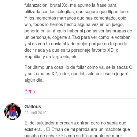
fulanización, brutal Xd, me apunto la frase para
utilizarla con los colegitas, que seguro que flipan taco.
Y los momentos marranos que has comentado, epic
win, todos lo hemos hecho alguna vez en un juego,
ponerte en un ángulo haber si podías ver las bragas de
un personaje, cogerte a Taki para ver como le votaban
y si es con tu novia al lado mejor porque no te puede
decir nada ya que es tu personaje favorito XD, o
Sophitia, y un largo etc, etc.
Por último una cosa, lo de follar como va, se la sacas O
y se la metes X?, joder, que lol, solo por eso lo jugaré
algún día.
Reply
Galious
22 abril 2010
El del sujetador merecería entrar, pero no sabía que
existiera… El Ethan de mi partida era un machote que
pasaba de echar kikis con su hijo a punto de morir…