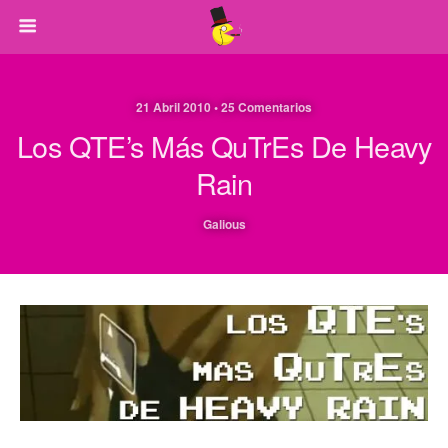
21 Abril 2010 • 25 Comentarios
Los QTE’s Más QuTrEs De Heavy
Rain
Galious