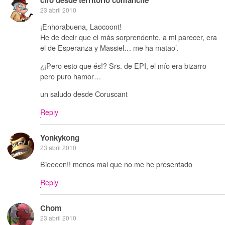
ciro desde territorio comanche
23 abril 2010
¡Enhorabuena, Laocoont!
He de decir que el más sorprendente, a mi parecer, era
el de Esperanza y Massiel… me ha matao’.
¿¡Pero esto que és!? Srs. de EPI, el mío era bizarro
pero puro hamor…
un saludo desde Coruscant
Reply
Yonkykong
23 abril 2010
Bieeeen!! menos mal que no me he presentado
Reply
Chom
23 abril 2010