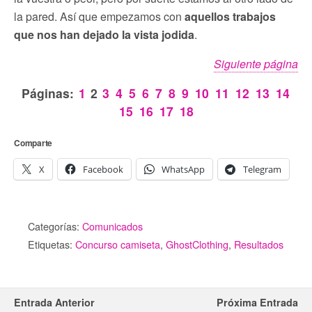
la pared. Así que empezamos con
aquellos trabajos
que nos han dejado la vista jodida
.
Siguiente página
Páginas:
1
2
3
4
5
6
7
8
9
10
11
12
13
14
15
16
17
18
Comparte
X
Facebook
WhatsApp
Telegram
Categorías:
Comunicados
Etiquetas:
Concurso camiseta
,
GhostClothing
,
Resultados
Entrada Anterior
Próxima Entrada