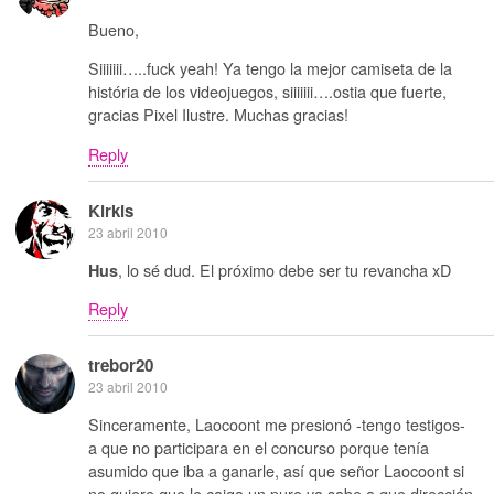
Bueno,
Siiiiiii…..fuck yeah! Ya tengo la mejor camiseta de la
história de los videojuegos, siiiiiii….ostia que fuerte,
gracias Pixel Ilustre. Muchas gracias!
Reply
Kirkis
23 abril 2010
, lo sé dud. El próximo debe ser tu revancha xD
Hus
Reply
trebor20
23 abril 2010
Sinceramente, Laocoont me presionó -tengo testigos-
a que no participara en el concurso porque tenía
asumido que iba a ganarle, así que señor Laocoont si
no quiere que le caiga un puro ya sabe a que dirección