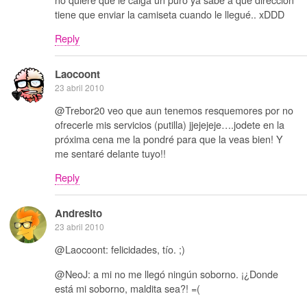
tiene que enviar la camiseta cuando le llegué.. xDDD
Reply
Laocoont
23 abril 2010
@Trebor20 veo que aun tenemos resquemores por no
ofrecerle mis servicios (putilla) jjejejeje….jodete en la
próxima cena me la pondré para que la veas bien! Y
me sentaré delante tuyo!!
Reply
Andresito
23 abril 2010
@Laocoont: felicidades, tío. ;)
@NeoJ: a mi no me llegó ningún soborno. ¡¿Donde
está mi soborno, maldita sea?! =(