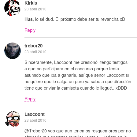
Kirkis
23 abril 2010
, lo sé dud. El próximo debe ser tu revancha xD
Hus
Reply
trebor20
23 abril 2010
Sinceramente, Laocoont me presionó -tengo testigos-
a que no participara en el concurso porque tenía
asumido que iba a ganarle, así que señor Laocoont si
no quiere que le caiga un puro ya sabe a que dirección
tiene que enviar la camiseta cuando le llegué.. xDDD
Reply
Laocoont
23 abril 2010
@Trebor20 veo que aun tenemos resquemores por no
ofrecerle mis servicios (putilla) jjejejeje….jodete en la