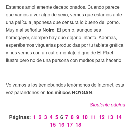
Estamos ampliamente decepcionados. Cuando parece
que vamos a ver algo de sexo, vemos que estamos ante
una película japonesa que censura lo bueno del porno.
Muy mal señorita
Noire
. El porno, aunque sea
homogayer, siempre hay que dejarlo intacto. Además,
esperábamos virguerias producidas por tu tableta gráfica
y nos vemos con un cutre-montajo digno de El Pixel
Ilustre pero no de una persona con medios para hacerlo.
…
Volvamos a los tremebundos fenómenos de internet, esta
vez parándonos en
los míticos HOYGAN
.
Siguiente página
Páginas:
1
2
3
4
5
6
7
8
9
10
11
12
13
14
15
16
17
18