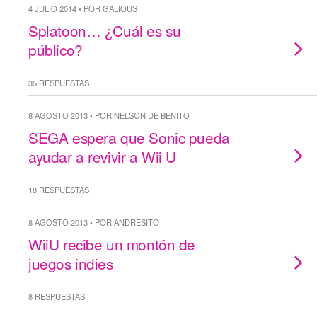
4 JULIO 2014 • POR GALIOUS
Splatoon… ¿Cuál es su
público?
35 RESPUESTAS
8 AGOSTO 2013 • POR NELSON DE BENITO
SEGA espera que Sonic pueda
ayudar a revivir a Wii U
18 RESPUESTAS
8 AGOSTO 2013 • POR ANDRESITO
WiiU recibe un montón de
juegos indies
8 RESPUESTAS