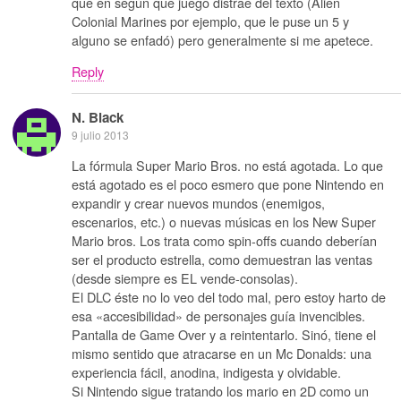
que en según que juego distrae del texto (Alien
Colonial Marines por ejemplo, que le puse un 5 y
alguno se enfadó) pero generalmente si me apetece.
Reply
N. Black
9 julio 2013
La fórmula Super Mario Bros. no está agotada. Lo que
está agotado es el poco esmero que pone Nintendo en
expandir y crear nuevos mundos (enemigos,
escenarios, etc.) o nuevas músicas en los New Super
Mario bros. Los trata como spin-offs cuando deberían
ser el producto estrella, como demuestran las ventas
(desde siempre es EL vende-consolas).
El DLC éste no lo veo del todo mal, pero estoy harto de
esa «accesibilidad» de personajes guía invencibles.
Pantalla de Game Over y a reintentarlo. Sinó, tiene el
mismo sentido que atracarse en un Mc Donalds: una
experiencia fácil, anodina, indigesta y olvidable.
Si Nintendo sigue tratando los mario en 2D como un