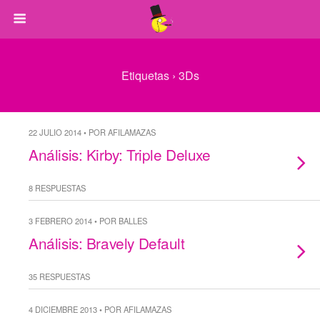
Etiquetas › 3Ds
22 JULIO 2014 • POR AFILAMAZAS
Análisis: Kirby: Triple Deluxe
8 RESPUESTAS
3 FEBRERO 2014 • POR BALLES
Análisis: Bravely Default
35 RESPUESTAS
4 DICIEMBRE 2013 • POR AFILAMAZAS