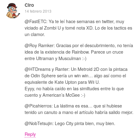
Ciro
14 febrero 2013
@FastETC: Ya te leí hace semanas en twitter, muy
viciado al Zombi U y tomé nota XD. Lo de los tactics es
un clamor.
@Roy Ramker: Gracias por el descubrimiento, no tenía
idea de la existencia de Rainbow. Parece un cruce
entre Ultraman y Musculman :-)
@HTDreams y Ranter: Un Metroid 2D con la pintaca
de Odin Sphere sería un win win… algo así como el
equivalente de Kate Upton para Wii U.
Eyyy, no había caído en las similtudes entre lo que
cuento y American’s McGee :-)
@Picahierros: La lástima es esa… que si hubiese
tenido un canuto a mano el artículo habría salido mejor.
@NobTetsujin: Lego City pinta bien, muy bien.
Reply