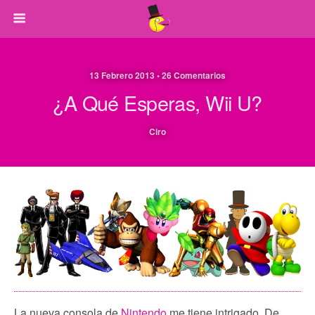
13 Febrero 2013 • 26 Comentarios
¿A Qué Esperas, Wii U?
Ciro
La nueva consola de
Nintendo
me tiene intrigado. De