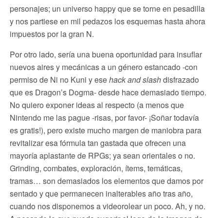
personajes; un universo happy que se torne en pesadilla
y nos partiese en mil pedazos los esquemas hasta ahora
impuestos por la gran N.
Por otro lado, sería una buena oportunidad para insuflar
nuevos aires y mecánicas a un género estancado -con
permiso de Ni no Kuni y ese
hack and slash
disfrazado
que es Dragon’s Dogma- desde hace demasiado tiempo.
No quiero exponer ideas al respecto (a menos que
Nintendo me las pague -risas, por favor- ¡Soñar todavía
es gratis!), pero existe mucho margen de maniobra para
revitalizar esa fórmula tan gastada que ofrecen una
mayoría aplastante de RPGs; ya sean orientales o no.
Grinding, combates, exploración, ítems, temáticas,
tramas… son demasiados los elementos que damos por
sentado y que permanecen inalterables año tras año,
cuando nos disponemos a videorolear un poco. Ah, y no.