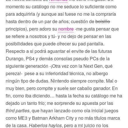
momento su catálogo no me seduce lo suficiente como
para adquirirla (y aunque así fuese no me la compraría
hasta dentro de un par de años; cuestión de
bolsillo
principios), pero adoro su
nombre
-me gusta pensar que
se refiere a nosotros y tú- y no dejo de pensar en las
posibilidades que puede ofrecer su pad pantalla.
Respecto a si podrá aguantar el envite de las futuras
Durango, PS4 y demás consolas pseudo PCs de la
siguiente generación -¡Otra vez con la Next Gen, qué
pereza!- pese a su inferioridad técnica, no albergo
ningún tipo de dudas. Nintendo siempre compite. Mal o
muy bien, pero compite y suele ser caballo ganador. En
fin, como iba diciendo… hasta la fecha su catálogo me ha
dejado un tanto frío; me sorprende su apuesta por las
third parties
, que hayan lanzado como ola inicial juegos
como ME3 y Batman Arkham City y no más títulos marca
de la casa.
Haberlos haylos
, pero a mi juicio no los