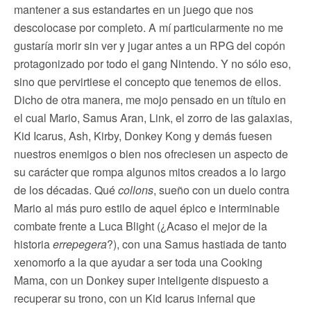
mantener a sus estandartes en un juego que nos
descolocase por completo. A mí particularmente no me
gustaría morir sin ver y jugar antes a un RPG del copón
protagonizado por todo el gang Nintendo. Y no sólo eso,
sino que pervirtiese el concepto que tenemos de ellos.
Dicho de otra manera, me mojo pensado en un título en
el cual Mario, Samus Aran, Link, el zorro de las galaxias,
Kid Icarus, Ash, Kirby, Donkey Kong y demás fuesen
nuestros enemigos o bien nos ofreciesen un aspecto de
su carácter que rompa algunos mitos creados a lo largo
de los décadas. Qué
collons
, sueño con un duelo contra
Mario al más puro estilo de aquel épico e interminable
combate frente a Luca Blight (¿Acaso el mejor de la
historia
errepegera
?), con una Samus hastiada de tanto
xenomorfo a la que ayudar a ser toda una Cooking
Mama, con un Donkey super inteligente dispuesto a
recuperar su trono, con un Kid Icarus infernal que