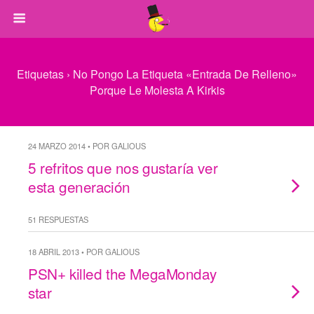
Etiquetas › No Pongo La Etiqueta «Entrada De Relleno»
Porque Le Molesta A Kirkis
24 MARZO 2014 • POR GALIOUS
5 refritos que nos gustaría ver
esta generación
51 RESPUESTAS
18 ABRIL 2013 • POR GALIOUS
PSN+ killed the MegaMonday
star