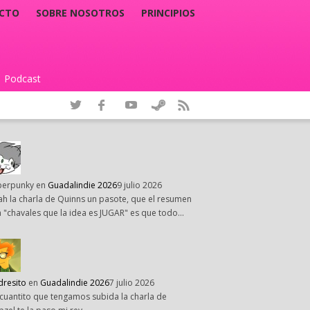
CTO
SOBRE NOSOTROS
PRINCIPIOS
Podcast
|
perpunky
en
Guadalindie 2026
9 julio 2026
h la charla de Quinns un pasote, que el resumen
 "chavales que la idea es JUGAR" es que todo…
dresito
en
Guadalindie 2026
7 julio 2026
cuantito que tengamos subida la charla de