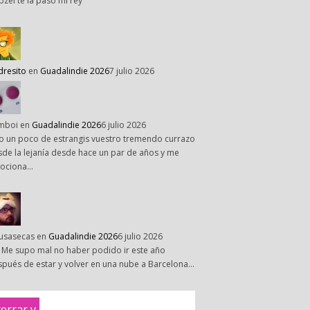
pzel te la paso mi rey
dresito
en
Guadalindie 2026
7 julio 2026
mboi
en
Guadalindie 2026
6 julio 2026
o un poco de estrangis vuestro tremendo currazo
de la lejanía desde hace un par de años y me
ociona…
susasecas
en
Guadalindie 2026
6 julio 2026
 Me supo mal no haber podido ir este año
pués de estar y volver en una nube a Barcelona…