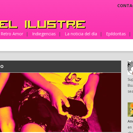
CONTA
Retro Amor
|
Indiegencias
|
La noticia del día
|
Epildoritas
|
IO
Su
Bua
sea
An
en 