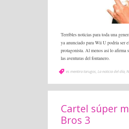
Terribles noticias para toda una gene
ya anunciado para Wii U podría ser e
protagonista. Al menos así lo afirma
las aventuras del fontanero.
es mentira tarugos
,
La noticia del día
,
N
Cartel súper 
Bros 3