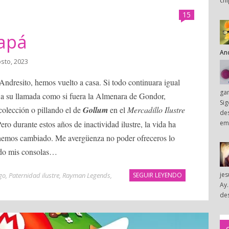
chi
15
apá
An
osto, 2023
Andresito, hemos vuelto a casa. Si todo continuara igual
ga
 a su llamada como si fuera la Almenara de Gondor,
Sig
colección o pillando el de
Gollum
en el
Mercadillo Ilustre
des
em
Pero durante estos años de inactividad ilustre, la vida ha
 hemos cambiado. Me avergüenza no poder ofreceros lo
ado mis consolas…
je
go
,
Paternidad ilustre
,
Rayman Legends
,
SEGUIR LEYENDO
Ay.
des