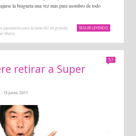
ajarse la bragueta una vez más para asombro de todo
 japonesito pero la tiene ASÍ de grande
,
SEGUIR LEYENDO
er Mario
.
57
e retirar a Super
a
- 15 junio, 2011