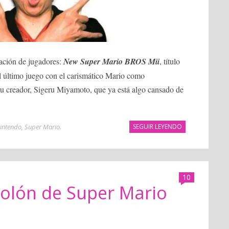
ración de jugadores:
New Super Mario BROS Mii
, título
l último juego con el carismático Mario como
 su creador, Sigeru Miyamoto, que ya está algo cansado de
intendo
,
Super Mario
.
SEGUIR LEYENDO
10
molón de Super Mario