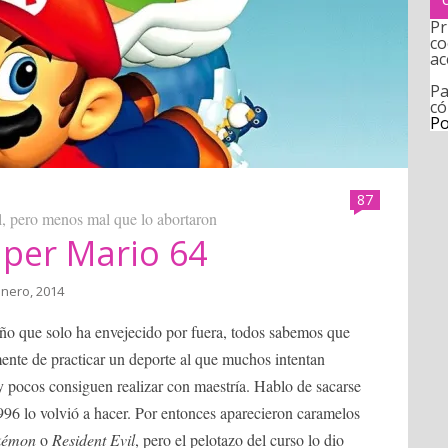
Pr
co
ac
Pa
có
Po
87
, pero menos mal que lo abortaron
uper Mario 64
enero, 2014
iño que solo ha envejecido por fuera, todos sabemos que
te de practicar un deporte al que muchos intentan
y pocos consiguen realizar con maestría. Hablo de sacarse
1996 lo volvió a hacer. Por entonces aparecieron caramelos
kémon
o
Resident Evil
, pero el pelotazo del curso lo dio