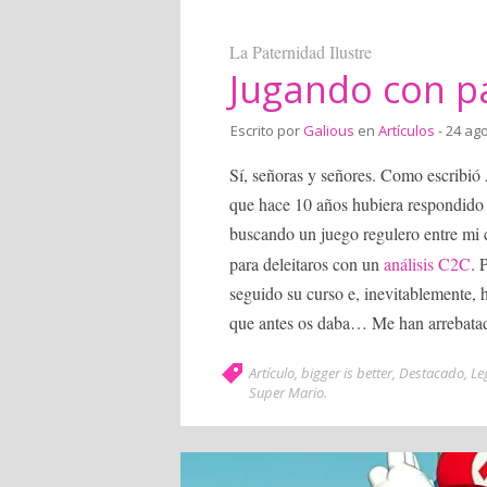
La Paternidad Ilustre
Jugando con p
Escrito por
Galious
en
Artículos
- 24 ag
Sí, señoras y señores. Como escribió 
que hace 10 años hubiera respondido
buscando un juego regulero entre mi 
para deleitaros con un
análisis C2C
. 
seguido su curso e, inevitablemente,
que antes os daba… Me han arrebat
Artículo
,
bigger is better
,
Destacado
,
Le
Super Mario
.