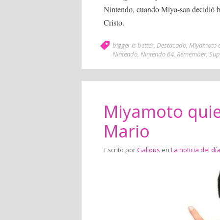
Nintendo, cuando Miya-san decidió b
Cristo.
bigger is better
,
Destacado
,
Miyamoto es
Nintendo
,
Nintendo 64
,
Remember
,
Sup
Miyamoto quier
Mario
Escrito por
Galious
en
La noticia del dí