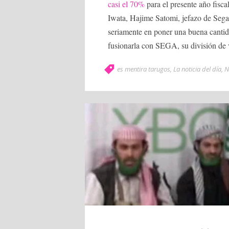
casi el 70%
para el presente año fisc
Iwata, Hajime Satomi, jefazo de Se
seriamente en poner una buena cantid
fusionarla con SEGA, su división de 
es mentira tarugos
,
La noticia del día
,
N