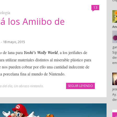
chi
13
nología
rá los Amiibo de
An
a
- 18 mayo, 2015
ga
o
de lana para
Yoshi’s Wolly World
, a los jerifaltes de
Sig
des
ra utilizar materiales distintos al miserable plástico para
em
e nos pueden cobrar por ello una cantidad indecente de
a la porcelana fina al mundo de Nintendo.
a del día
,
Un abrazo nintendo
.
SEGUIR LEYENDO
je
Ay.
des