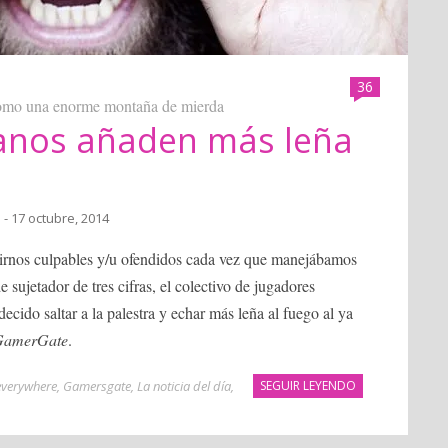
36
como una enorme montaña de mierda
anos añaden más leña
a
- 17 octubre, 2014
ntirnos culpables y/u ofendidos cada vez que manejábamos
 sujetador de tres cifras, el colectivo de jugadores
ecido saltar a la palestra y echar más leña al fuego al ya
GamerGate
.
everywhere
,
Gamersgate
,
La noticia del día
,
SEGUIR LEYENDO