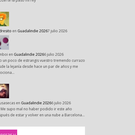
pzel te la paso mi rey
dresito
en
Guadalindie 2026
7 julio 2026
mboi
en
Guadalindie 2026
6 julio 2026
o un poco de estrangis vuestro tremendo currazo
de la lejanía desde hace un par de años y me
ociona…
susasecas
en
Guadalindie 2026
6 julio 2026
 Me supo mal no haber podido ir este año
pués de estar y volver en una nube a Barcelona…