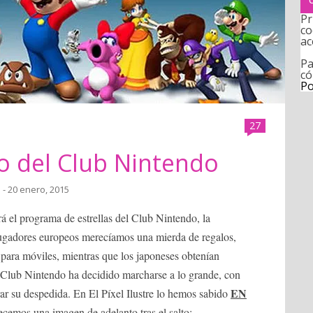
Pr
co
ac
Pa
có
Po
27
lo del Club Nintendo
a
- 20 enero, 2015
 el programa de estrellas del Club Nintendo, la
jugadores europeos merecíamos una mierda de regalos,
 para móviles, mientras que los japoneses obtenían
 Club Nintendo ha decidido marcharse a lo grande, con
EN
rar su despedida. En El Píxel Ilustre lo hemos sabido
ecemos una imagen de adelanto tras el salto: