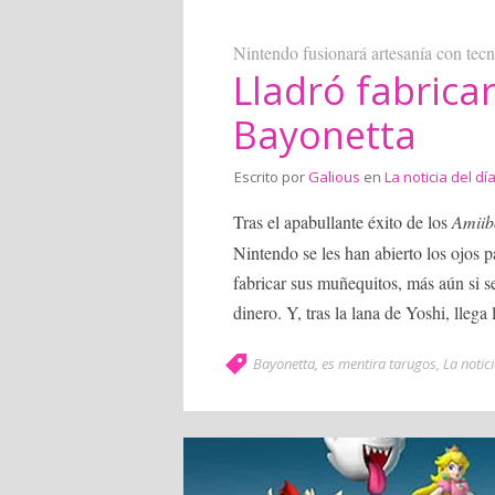
Nintendo fusionará artesanía con tec
Lladró fabrica
Bayonetta
Escrito por
Galious
en
La noticia del dí
Tras el apabullante éxito de los
Amiib
Nintendo se les han abierto los ojos pa
fabricar sus muñequitos, más aún si s
dinero. Y, tras la lana de Yoshi, lleg
Bayonetta
,
es mentira tarugos
,
La notici