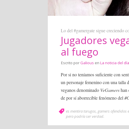
Lo del #gamergate sigue creciendo 
Jugadores veg
al fuego
Escrito por
Galious
en
La noticia del dí
Por si no teníamos suficiente con se
un personaje femenino con una talla de
veganos denominado
VeGamers
han d
de por sí aborrecible fenómeno del
#
es mentira tarugos
,
gamers ofendidos 
pero podría ser verdad
.