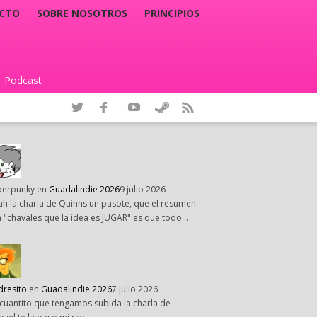
CTO
SOBRE NOSOTROS
PRINCIPIOS
Podcast
|
perpunky
en
Guadalindie 2026
9 julio 2026
h la charla de Quinns un pasote, que el resumen
 "chavales que la idea es JUGAR" es que todo…
dresito
en
Guadalindie 2026
7 julio 2026
cuantito que tengamos subida la charla de