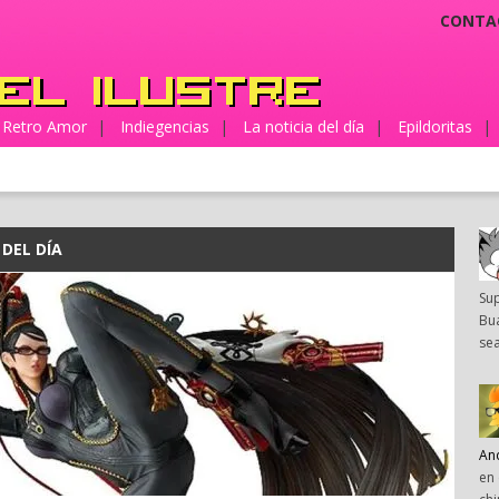
CONTA
Retro Amor
|
Indiegencias
|
La noticia del día
|
Epildoritas
|
 DEL DÍA
Su
Bua
sea
An
en 