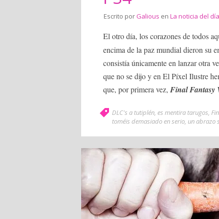
Escrito por
Galious
en
La noticia del dí
El otro día, los corazones de todos a
encima de la paz mundial dieron su 
consistía únicamente en lanzar otra v
que no se dijo y en El Píxel Ilustre h
que, por primera vez,
Final Fantasy 
DLC's a tutiplén
,
es mentira tarugos
,
Fin
toméis demasiado en serio
,
un abrazo 