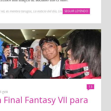
i ná
,
es mentira tarugos
,
La noticia del día
,
Un
SEGUIR LEYENDO
13
t gen
 Final Fantasy VII para