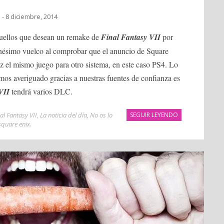
a
- 8 diciembre, 2014
quellos que desean un remake de
Final Fantasy VII
por
enésimo vuelco al comprobar que el anuncio de Square
ez el mismo juego para otro sistema, en este caso PS4. Lo
emos averiguado gracias a nuestras fuentes de confianza es
VII
tendrá varios DLC.
al Fantasy VII
,
La noticia del día
,
No os lo
SEGUIR LEYENDO
square enix
.