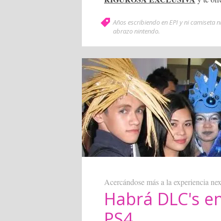
Años escribiendo en EPI y ni camiseta n
abrazo nintendo
.
Acercándose más a la experiencia nex
Habrá DLC's en
PS4