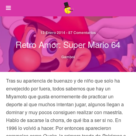
13 Enero 2014 • 87 Comentarios
Retro Amor: Super Mario 64
Gamboi
Tras su apariencia de buenazo y de niño que solo ha
envejecido por fuera, todos sabemos que hay un
Miyamoto que gusta enormemente de practicar un
deporte al que muchos intentan jugar, algunos llegan a
dominar y muy pocos consiguen realizar con maestría.
Hablo de sacarse la chorra, de qué iba a ser si no. En
1996 lo volvió a hacer. Por entonces aparecieron
caramelos como
Quake
, la primera tanda de
Pokémon
o