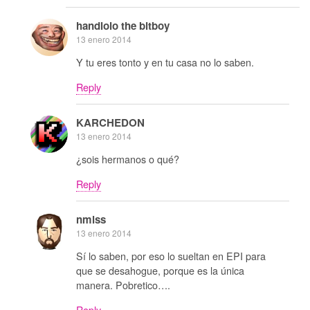
handlolo the bitboy
13 enero 2014
Y tu eres tonto y en tu casa no lo saben.
Reply
KARCHEDON
13 enero 2014
¿sois hermanos o qué?
Reply
nmlss
13 enero 2014
Sí lo saben, por eso lo sueltan en EPI para
que se desahogue, porque es la única
manera. Pobretico….
Reply