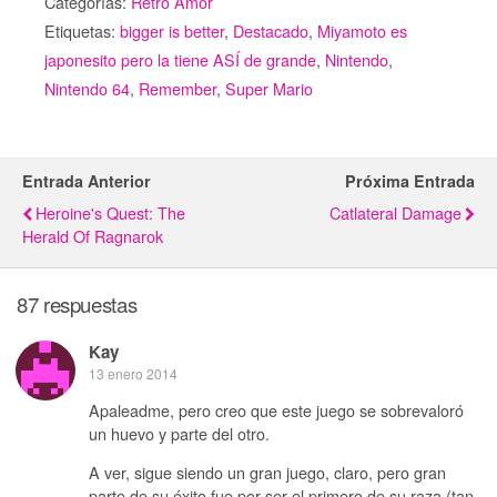
Categorías:
Retro Amor
Etiquetas:
bigger is better
,
Destacado
,
Miyamoto es
japonesito pero la tiene ASÍ de grande
,
Nintendo
,
Nintendo 64
,
Remember
,
Super Mario
Entrada Anterior
Próxima Entrada
Heroine's Quest: The
Catlateral Damage
Herald Of Ragnarok
87 respuestas
Kay
13 enero 2014
Apaleadme, pero creo que este juego se sobrevaloró
un huevo y parte del otro.
A ver, sigue siendo un gran juego, claro, pero gran
parte de su éxito fue por ser el primero de su raza (tan