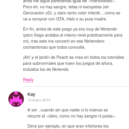
años me sigue pareciendo igual de «mariovilloso».
Pero eh, no hay sangre, tetas ni escopetas (eh
Geronación xD), y claro tanto color infantil… como se
va a comprar con GTA, Halo o su puta madre.
En fin, antes de este juego ya era muy de Nintendo
(pero Sega andaba al mismo nivel prácticamente para
mi), tras este me convertí en ese Nintendero
cochambroso que todos conocéis.
¡Ah! y el jardín de Peach se mea en todos los tutoriales
para subnormales que traen los juegos de ahora,
incluidos los de Nintendo.
Reply
Kay
13 enero 2014
A ver , cuando sin que nadie ni lo insinue se
recurre al «claro, como no hay sangre ni putas».
Dime por ejemplo, en que eran inferiores los