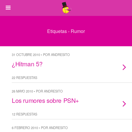
Etiquetas › Rumor
31 OCTUBRE 2010 • POR ANDRESITO
¿Hitman 5?
22 RESPUESTAS
26 MAYO 2010 • POR ANDRESITO
Los rumores sobre PSN+
12 RESPUESTAS
6 FEBRERO 2010 • POR ANDRESITO