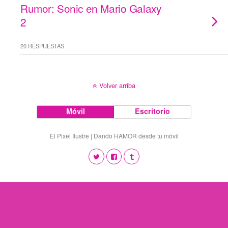
Rumor: Sonic en Mario Galaxy
2
20 RESPUESTAS
Volver arriba
Móvil
Escritorio
El Pixel Ilustre | Dando HAMOR desde tu móvil