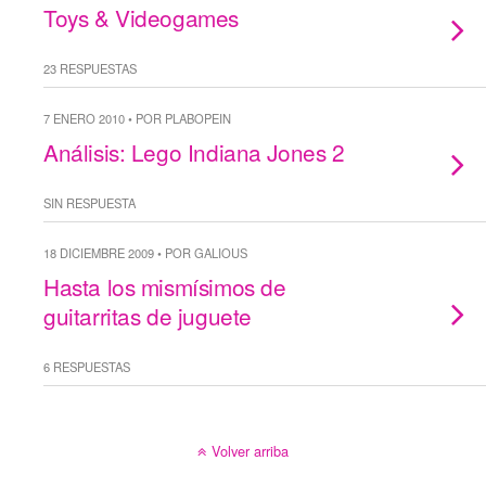
Toys & Videogames
23 RESPUESTAS
7 ENERO 2010 • POR PLABOPEIN
Análisis: Lego Indiana Jones 2
SIN RESPUESTA
18 DICIEMBRE 2009 • POR GALIOUS
Hasta los mismísimos de
guitarritas de juguete
6 RESPUESTAS
Volver arriba