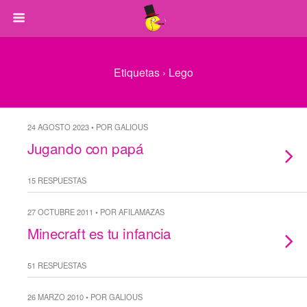
Etiquetas › Lego
24 AGOSTO 2023 • POR GALIOUS
Jugando con papá
15 RESPUESTAS
27 OCTUBRE 2011 • POR AFILAMAZAS
Minecraft es tu infancia
51 RESPUESTAS
26 MARZO 2010 • POR GALIOUS