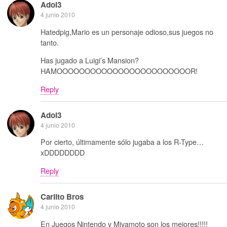
Adol3
4 junio 2010
Hatedpig,Mario es un personaje odioso,sus juegos no
tanto.
Has jugado a Luigi’s Mansion?
HAMOOOOOOOOOOOOOOOOOOOOOOOOR!
Reply
Adol3
4 junio 2010
Por cierto, últimamente sólo jugaba a los R-Type…
xDDDDDDDD
Reply
Carlito Bros
4 junio 2010
En Juegos Nintendo y Miyamoto son los mejores!!!!!